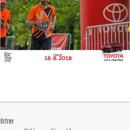
2018-
08-
19
ŠTÍTKY