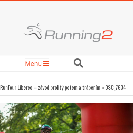
Skip
to
content
RUNNING2
Secondary
Search
Menu
Navigation
Menu
RunTour Liberec – závod prolitý potem a trápením »
0SC_7634