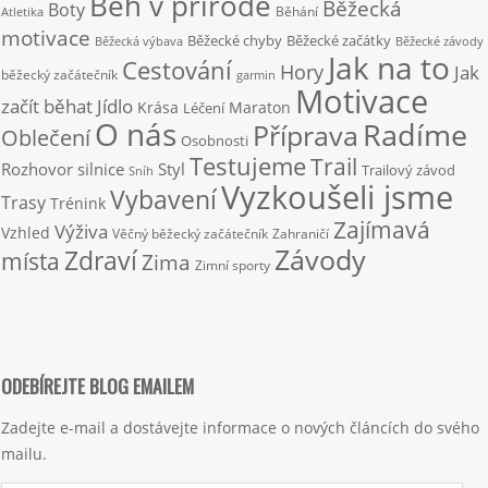
Běh v přírodě
Běžecká
Boty
Běhání
Atletika
motivace
Běžecké chyby
Běžecké začátky
Běžecká výbava
Běžecké závody
Jak na to
Cestování
Hory
Jak
běžecký začátečník
garmin
Motivace
začít běhat
Jídlo
Krása
Maraton
Léčení
O nás
Radíme
Příprava
Oblečení
Osobnosti
Testujeme
Trail
Rozhovor
silnice
Styl
Trailový závod
Sníh
Vyzkoušeli jsme
Vybavení
Trasy
Trénink
Zajímavá
Výživa
Vzhled
Věčný běžecký začátečník
Zahraničí
Závody
Zdraví
místa
Zima
Zimní sporty
ODEBÍREJTE BLOG EMAILEM
Zadejte e-mail a dostávejte informace o nových článcích do svého
mailu.