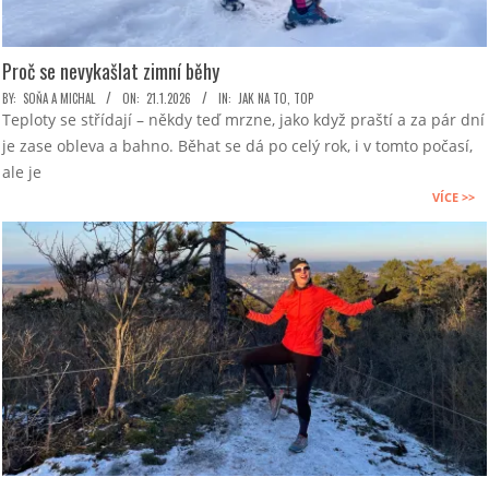
Proč se nevykašlat zimní běhy
2026-
BY:
SOŇA A MICHAL
ON:
21.1.2026
IN:
JAK NA TO
,
TOP
Teploty se střídají – někdy teď mrzne, jako když praští a za pár dní
01-
je zase obleva a bahno. Běhat se dá po celý rok, i v tomto počasí,
21
ale je
VÍCE >>