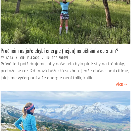
Proč nám na jaře chybí energie (nejen) na běhání a co s tím?
2026-
BY:
SOŇA
ON:
16.4.2026
IN:
TOP
,
ZDRAVÍ
Právě teď potřebujeme, aby naše tělo bylo plné síly na tréninky,
04-
protože se rozjíždí nová běžecká sezóna. Jenže občas sami cítíme,
16
jak jsme vyčerpaní a že energie není tolik, kolik
VÍCE >>