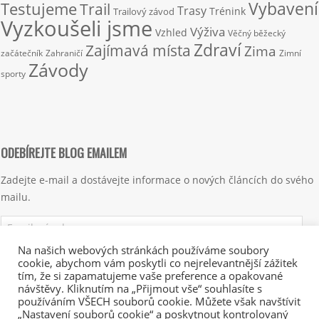
Vybavení
Testujeme
Trail
Trasy
Trénink
Trailový závod
Vyzkoušeli jsme
Výživa
Vzhled
Věčný běžecký
Zdraví
Zajímavá místa
Zima
začátečník
Zahraničí
Zimní
Závody
sporty
ODEBÍREJTE BLOG EMAILEM
Zadejte e-mail a dostávejte informace o nových článcích do svého
mailu.
Emailová
adresa
Na našich webových stránkách používáme soubory
cookie, abychom vám poskytli co nejrelevantnější zážitek
Přihlásit se k odběru
tím, že si zapamatujeme vaše preference a opakované
návštěvy. Kliknutím na „Přijmout vše“ souhlasíte s
používáním VŠECH souborů cookie. Můžete však navštívit
„Nastavení souborů cookie“ a poskytnout kontrolovaný