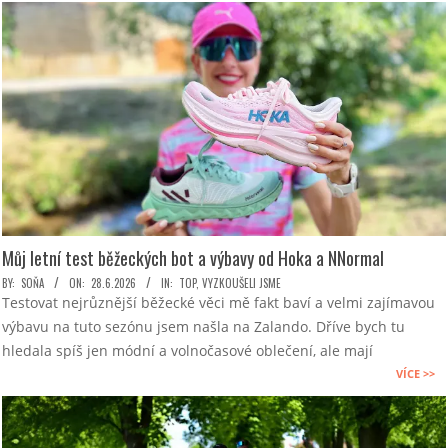
Můj letní test běžeckých bot a výbavy od Hoka a NNormal
2026-
BY:
SOŇA
ON:
28.6.2026
IN:
TOP
,
VYZKOUŠELI JSME
Testovat nejrůznější běžecké věci mě fakt baví a velmi zajímavou
06-
výbavu na tuto sezónu jsem našla na Zalando. Dříve bych tu
28
hledala spíš jen módní a volnočasové oblečení, ale mají
VÍCE >>