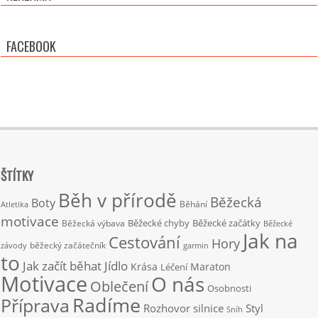
FACEBOOK
ŠTÍTKY
Běh v přírodě
Běžecká
Boty
Běhání
Atletika
motivace
Běžecké chyby
Běžecké začátky
Běžecká výbava
Běžecké
Jak na
Cestování
Hory
běžecký začátečník
závody
garmin
to
Jak začít běhat
Jídlo
Krása
Maraton
Léčení
Motivace
O nás
Oblečení
Osobnosti
Radíme
Příprava
Rozhovor
silnice
Styl
Sníh