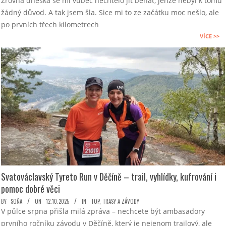
Zrovna dneska se mi vůbec nechtělo jít běhat, jenže nebyl k tomu
11-
žádný důvod. A tak jsem šla. Sice mi to ze začátku moc nešlo, ale
15
po prvních třech kilometrech
VÍCE >>
Svatováclavský Tyreto Run v Děčíně – trail, vyhlídky, kufrování i
pomoc dobré věci
2025-
BY:
SOŇA
ON:
12.10.2025
IN:
TOP
,
TRASY A ZÁVODY
V půlce srpna přišla milá zpráva – nechcete být ambasadory
10-
prvního ročníku závodu v Děčíně, který je nejenom trailový, ale
12