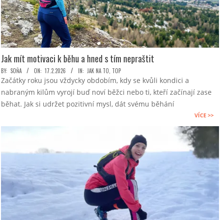
Jak mít motivaci k běhu a hned s tím nepraštit
2026-
BY:
SOŇA
ON:
17.2.2026
IN:
JAK NA TO
,
TOP
Začátky roku jsou vždycky obdobím, kdy se kvůli kondici a
02-
nabraným kilům vyrojí buď noví běžci nebo ti, kteří začínají zase
17
běhat. Jak si udržet pozitivní mysl, dát svému běhání
VÍCE >>