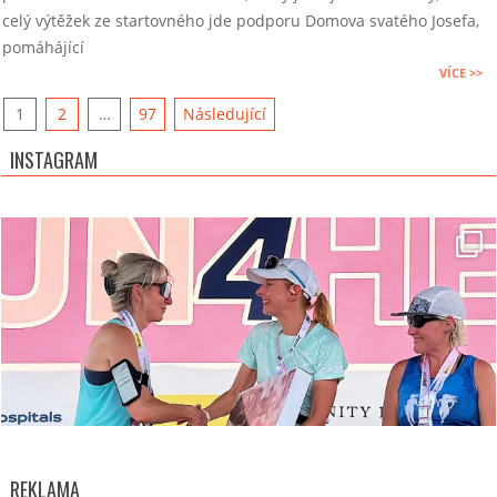
celý výtěžek ze startovného jde podporu Domova svatého Josefa,
pomáhájící
VÍCE >>
Stránkování
1
2
…
97
Následující
příspěvků
INSTAGRAM
REKLAMA