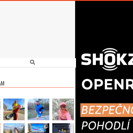
Search
AM