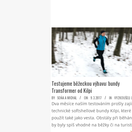
Testujeme běžeckou výbavu: bundy
Transformer od Kilpi
2017-
BY:
SOŇA A MICHAL
ON:
9.3.2017
IN:
VYZKOUŠELI 
Dva měsíce naším testováním prošly zaj
03-
technické softshellové bundy Kilpi, které 
09
použít také jako vesta. Obstály při běhá
by byly spíš vhodné na běžky či na turist