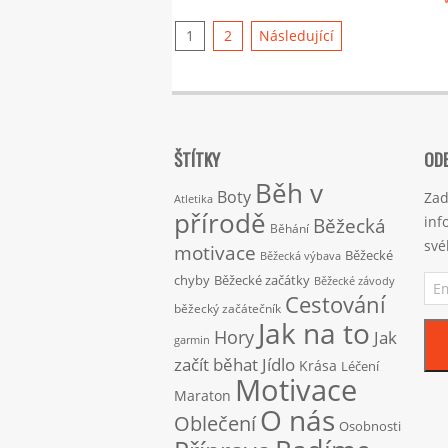
Stránkování
1
2
Následující
příspěvků
ŠTÍTKY
ODE
Běh v
Boty
Zad
Atletika
přírodě
inf
Běžecká
Běhání
své
motivace
Běžecké
Běžecká výbava
Ema
chyby
Běžecké začátky
Běžecké závody
adr
Cestování
běžecký začátečník
Jak na to
Hory
Jak
garmin
začít běhat
Jídlo
Krása
Léčení
Motivace
Maraton
O nás
Oblečení
Osobnosti