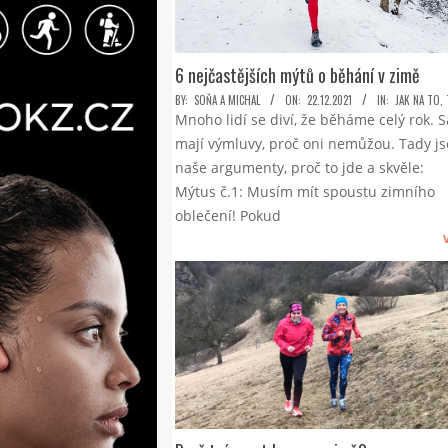
6 nejčastějších mýtů o běhání v zimě
2021-
BY:
SOŇA A MICHAL
ON:
22.12.2021
IN:
JAK NA TO
,
Mnoho lidí se diví, že běháme celý rok. 
12-
mají výmluvy, proč oni nemůžou. Tady j
22
naše argumenty, proč to jde a skvěle:
Mýtus č.1: Musím mít spoustu zimního
oblečení! Pokud