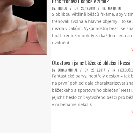
Proč trénovat kopce v zimě?
2018-
BY:
MICHAL
ON:
20.12.2018
IN:
JAK NA TO
S oblibou většině běžců říkáme, aby v z
12-
trénovali zvolna a hlavně objemy – to se 
20
nezdá vlčákům. Výkonnostní běžci se sna
hnát trénink mnohdy za každou cenu a 
uvolnění
Otestovali jsme: běžecké oblečení Nessi
2017-
BY:
SOŇA A MICHAL
ON:
28.12.2017
IN:
VYZKOUŠEL
Fantastické barvy, neotřelý design – tak 
12-
na první pohled dala charakterizovat zn
28
běžeckého a sportovního oblečení Nessi,
jejichž heslo zní: vytvořeno běžci pro bě
v ní běháme několik