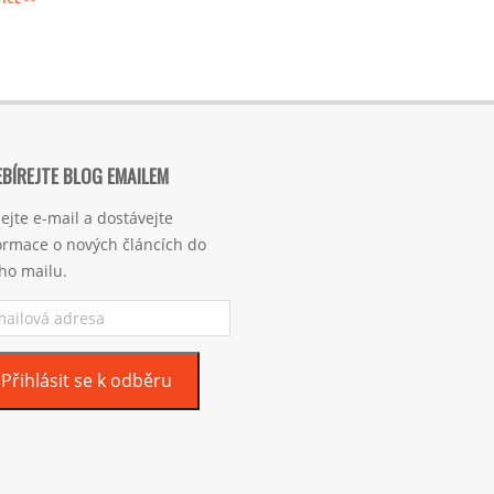
BÍREJTE BLOG EMAILEM
ejte e-mail a dostávejte
ormace o nových článcích do
ho mailu.
ilová
esa
Přihlásit se k odběru