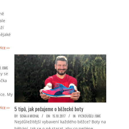
imě
ale
ží
nějaké
VÍCE >>
I JSME
by se
ačka
žce. My
5 tipů, jak pečujeme o běžecké boty
VÍCE >>
2017-
BY:
SOŇA A MICHAL
ON:
15.10.2017
IN:
VYZKOUŠELI JSME
Nejdůležitější vybavení každého běžce? Boty na
10-
běhání. Jak se o ně starat, aby co nejlépe