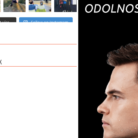
 více...
Follow on Instagram
K