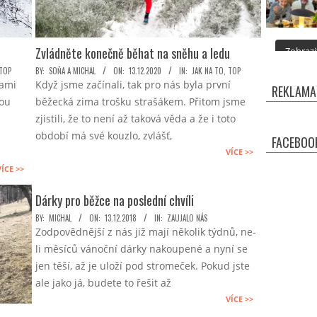
Zvládněte konečně běhat na sněhu a ledu
Zobrazit
2020-
TOP
BY:
SOŇA A MICHAL
ON:
13.12.2020
IN:
JAK NA TO
,
TOP
Sami
Když jsme začínali, tak pro nás byla první
12-
REKLAMA
sou
běžecká zima trošku strašákem. Přitom jsme
13
zjistili, že to není až taková věda a že i toto
období má své kouzlo, zvlášť,
FACEBOO
VÍCE >>
VÍCE >>
Dárky pro běžce na poslední chvíli
2018-
BY:
MICHAL
ON:
13.12.2018
IN:
ZAUJALO NÁS
Zodpovědnější z nás již mají několik týdnů, ne-
12-
li měsíců vánoční dárky nakoupené a nyní se
13
jen těší, až je uloží pod stromeček. Pokud jste
ale jako já, budete to řešit až
VÍCE >>