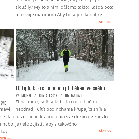
15
sloužily? My to s nimi děláme takto: Každá bota
má svoje maximum Aby bota plnila dobře
VÍCE >>
10 tipů, které pomohou při běhání ve sněhu
2017-
BY:
MICHAL
ON:
8.1.2017
IN:
JAK NA TO
Zima, mráz, sníh a led – to nás od běhu
01-
JSME
ímavé
neodradí. Cítít pod nohama křupající sníh a
08
se dají
běžet bílou krajinou má své dokonalé kouzlo.
ní nebo
Jak ale zajistit, aby z takového
iku?
VÍCE >>
VÍCE >>