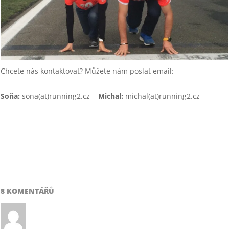
Chcete nás kontaktovat? Můžete nám poslat email:
Soňa:
sona(at)running2.cz
Michal:
michal(at)running2.cz
2015-
10-
28
8 KOMENTÁŘŮ