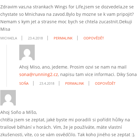
Zdravim vas,na strankach Wings for Life,jsem se dozvedela,ze se
chystate so Mnichava na zavod.Bylo by mozne se k vam pripojit?
Nemam s kym jet a strasne moc bych se chtela zucastnit.Dekuji
Misa
MICHAELA
23.4.2018
PERMALINK
ODPOVĚDĚT
Ahoj Miso, ano, jedeme. Prosim ozvi se nam na mail
sona@running2.cz
, napisu tam vice informaci. Diky Sona
SOŇA
23.4.2018
PERMALINK
ODPOVĚDĚT
Ahoj Soňo a Míšo,
chtěla jsem se zeptat, jaké byste mi poradili si pořídit hůlky na
trailové běhání v horách. Vím, že je používáte, máte vlastní
zkušenosti, víte, co se vám osvědčilo. Tak koho jiného se zeptat :).