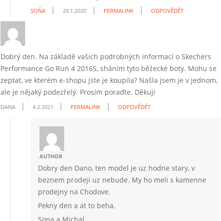
SOŇA
29.1.2020
PERMALINK
ODPOVĚDĚT
Dobrý den. Na základě vašich podrobných informací o Skechers
Performance Go Run 4 2016S, sháním tyto běžecké boty. Mohu se
zeptat, ve kterém e-shopu jste je koupila? Našla jsem je v jednom,
ale je nějaký podezřelý. Prosím poraďte. Děkuji
DANA
4.2.2021
PERMALINK
ODPOVĚDĚT
AUTHOR
Dobry den Dano, ten model je uz hodne stary, v
beznem prodeji uz nebude. My ho meli s kamenne
prodejny na Chodove.
Pekny den a at to beha,
Sona a Michal