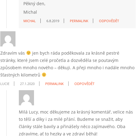
Pěkný den,
Michal
MICHAL
6.8.2019
PERMALINK
ODPOVĚDĚT
Zdravím vás
jen bych ráda poděkovala za krásně pestré
stránky, které jsem celé pročetla a dozvěděla se poutavým
způsobem mnoho nového – děkuji. A přeji mnoho i nadále mnoho
šťastných kilometrů
LUCIE
27.1.2020
PERMALINK
ODPOVĚDĚT
Milá Lucy, moc děkujeme za krásný komentář, velice nás
to těší a díky i za milé přání. Budeme se snažit, aby
články stále bavily a přinášely něco zajímavého. Oba
zdravíme, ať to hezky a ve zdraví běhá!