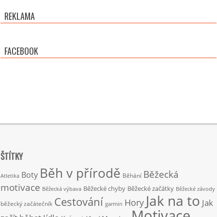
REKLAMA
FACEBOOK
ŠTÍTKY
Běh v přírodě
Běžecká
Boty
Běhání
Atletika
motivace
Běžecké chyby
Běžecké začátky
Běžecká výbava
Běžecké závody
Jak na to
Cestování
Hory
Jak
běžecký začátečník
garmin
Motivace