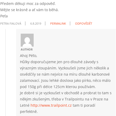
Předem děkuji moc za odpověď.
Mějte se krásně a ať vám to běhá.
Peťa
PETRA FIALOVÁ
6.8.2019
PERMALINK
ODPOVĚDĚT
AUTHOR
Ahoj Péťo,
Hůlky doporučujeme jen pro dlouhé závody s
výrazným stoupáním. Vyzkoušeli jsme jich několik a
osvědčily se nám nejvíce na míru dlouhé karbonové
zalamovací. Jsou lehké doslova jako pírko, něco málo
pod 150g při délce 125cm kterou používám.
Je dobré si je vyzkoušet v obchodě a probrat to tam s
někým zkušeným, třeba v Trailpointu na v Praze na
Letné
http://www.trailpoint.cz
tam ti poradí
perfektně.