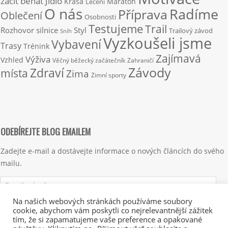
začít běhat
Jídlo
Krása
Maraton
Léčení
O nás
Radíme
Příprava
Oblečení
Osobnosti
Testujeme
Trail
Rozhovor
silnice
Styl
Trailový závod
Sníh
Vyzkoušeli jsme
Vybavení
Trasy
Trénink
Zajímavá
Výživa
Vzhled
Věčný běžecký začátečník
Zahraničí
Závody
Zdraví
místa
Zima
Zimní sporty
ODEBÍREJTE BLOG EMAILEM
Zadejte e-mail a dostávejte informace o nových článcích do svého
mailu.
Emailová
adresa
Na našich webových stránkách používáme soubory
cookie, abychom vám poskytli co nejrelevantnější zážitek
Přihlásit se k odběru
tím, že si zapamatujeme vaše preference a opakované