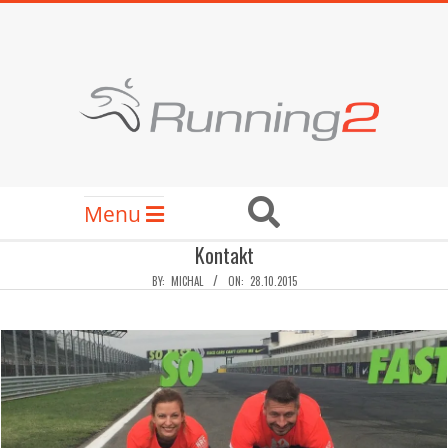
Skip
to
content
RUNNING2
Secondary
Search
Menu
Navigation
Kontakt
Menu
BY:
MICHAL
ON:
28.10.2015