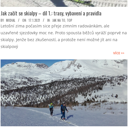
Jak začít se skialpy – díl 1.: trasy, vybavení a pravidla
2021-
BY:
MICHAL
ON:
17.1.2021
IN:
JAK NA TO
,
TOP
Letošní zima počasím sice přeje zimním radovánkám, ale
01-
uzavřené sjezdovky moc ne. Proto spousta běžců vyráží poprvé na
17
skialpy. Jenže bez zkušeností, a protože není možné jít ani na
skialpový
VÍCE >>