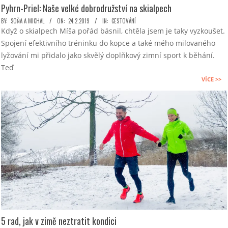
Pyhrn-Priel: Naše velké dobrodružství na skialpech
2019-
BY:
SOŇA A MICHAL
ON:
24.2.2019
IN:
CESTOVÁNÍ
Když o skialpech Míša pořád básnil, chtěla jsem je taky vyzkoušet.
02-
Spojení efektivního tréninku do kopce a také mého milovaného
24
lyžování mi přidalo jako skvělý doplňkový zimní sport k běhání.
Teď
VÍCE >>
5 rad, jak v zimě neztratit kondici