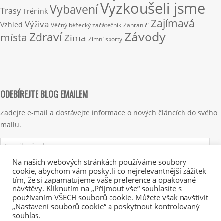
Vyzkoušeli jsme
Vybavení
Trasy
Trénink
Zajímavá
Výživa
Vzhled
Věčný běžecký začátečník
Zahraničí
Závody
Zdraví
místa
Zima
Zimní sporty
ODEBÍREJTE BLOG EMAILEM
Zadejte e-mail a dostávejte informace o nových článcích do svého
mailu.
Emailová
adresa
Na našich webových stránkách používáme soubory
cookie, abychom vám poskytli co nejrelevantnější zážitek
Přihlásit se k odběru
tím, že si zapamatujeme vaše preference a opakované
návštěvy. Kliknutím na „Přijmout vše“ souhlasíte s
používáním VŠECH souborů cookie. Můžete však navštívit
„Nastavení souborů cookie“ a poskytnout kontrolovaný
souhlas.