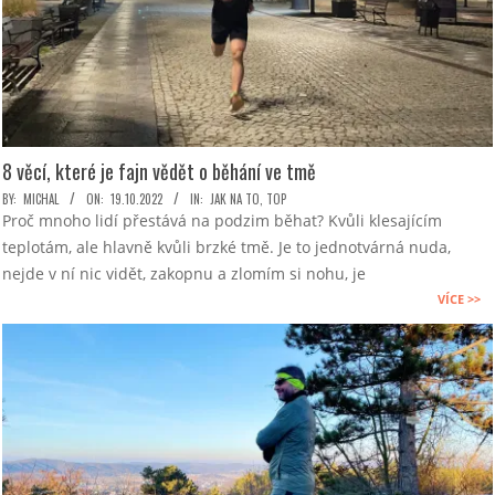
8 věcí, které je fajn vědět o běhání ve tmě
2022-
BY:
MICHAL
ON:
19.10.2022
IN:
JAK NA TO
,
TOP
Proč mnoho lidí přestává na podzim běhat? Kvůli klesajícím
10-
teplotám, ale hlavně kvůli brzké tmě. Je to jednotvárná nuda,
19
nejde v ní nic vidět, zakopnu a zlomím si nohu, je
VÍCE >>