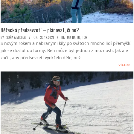
Běžecká předsevzetí – plánovat, či ne?
2021-
BY:
SOŇA A MICHAL
ON:
30.12.2021
IN:
JAK NA TO
,
TOP
S novým rokem a nabranými kily po svátcích mnoho lidí přemýšlí,
12-
jak se dostat do formy. Běh může být jednou z možností. Jak ale
30
začít, aby předsevzetí vydrželo déle, než
VÍCE >>