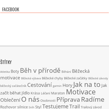
FACEBOOK
ŠTÍTKY
Běh v přírodě
Běžecká
Boty
Běhání
Atletika
motivace
Běžecké chyby
Běžecké začátky
Běžecká výbava
Běžecké závody
Jak na to
Cestování
Hory
Jak
běžecký začátečník
garmin
Motivace
začít běhat
Jídlo
Krása
Maraton
Léčení
O nás
Radíme
Příprava
Oblečení
Osobnosti
Testujeme
Trail
Rozhovor
silnice
Styl
Trailový závod
Sníh