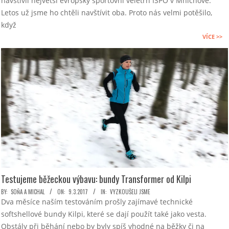
navštívil největší evropský sportovní veletrh ISPO v Mnichově.
01
Letos už jsme ho chtěli navštívit oba. Proto nás velmi potěšilo,
když
VÍCE >>
Testujeme běžeckou výbavu: bundy Transformer od Kilpi
2017-
BY:
SOŇA A MICHAL
ON:
9.3.2017
IN:
VYZKOUŠELI JSME
Dva měsíce naším testováním prošly zajímavé technické
03-
softshellové bundy Kilpi, které se dají použít také jako vesta.
09
Obstály při běhání nebo by byly spíš vhodné na běžky či na