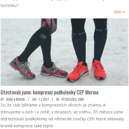
turistiku?
VÍCE >>
Otestovali jsme: kompresní podkolenky CEP Merino
2017-
BY:
SOŇA A MICHAL
ON:
1.2.2017
IN:
VYZKOUŠELI JSME
To, že rádi běháme v kompresních věcech, je známo. A
02-
trénujeme v nich i v zimě, v mrazech, ve sněhu. Tři měsíce jsme
01
teď testovali podkolenky od německé značky CEP, které slibovaly
kromě komprese také teplo