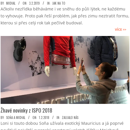
2019-
BY:
MICHAL
ON:
3.2.2019
IN:
JAK NA TO
Ačkoliv nezřídka běháváme i ve sněhu do půli lýtek, ne každému
02-
to vyhovuje. Proto pak řeší problém, jak přes zimu neztratit formu,
03
kterou si přes celý rok tak pečlivě budoval.
VÍCE >>
Žhavé novinky z ISPO 2018
2018-
BY:
SOŇA A MICHAL
ON:
1.2.2018
IN:
ZAUJALO NÁS
Loni si touto dobou Soňa užívala exotický Mauricius a já poprvé
02-