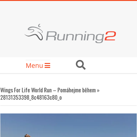
Skip
to
content
RUNNING2
Secondary
Search
Menu
Navigation
Menu
Wings For Life World Run – Pomáhejme během »
28131353398_8c48163c80_o