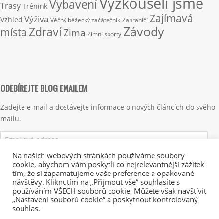
Vyzkoušeli jsme
Vybavení
Trasy
Trénink
Zajímavá
Výživa
Vzhled
Věčný běžecký začátečník
Zahraničí
Závody
Zdraví
místa
Zima
Zimní sporty
ODEBÍREJTE BLOG EMAILEM
Zadejte e-mail a dostávejte informace o nových článcích do svého
mailu.
Emailová
adresa
Na našich webových stránkách používáme soubory
cookie, abychom vám poskytli co nejrelevantnější zážitek
Přihlásit se k odběru
tím, že si zapamatujeme vaše preference a opakované
návštěvy. Kliknutím na „Přijmout vše“ souhlasíte s
používáním VŠECH souborů cookie. Můžete však navštívit
„Nastavení souborů cookie“ a poskytnout kontrolovaný
souhlas.