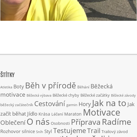
2019-
04-
21
ŠTÍTKY
Běh v přírodě
Běžecká
Boty
Běhání
Atletika
motivace
Běžecké chyby
Běžecké začátky
Běžecká výbava
Běžecké závody
Jak na to
Cestování
Hory
Jak
běžecký začátečník
garmin
Motivace
začít běhat
Jídlo
Krása
Maraton
Léčení
O nás
Radíme
Příprava
Oblečení
Osobnosti
Testujeme
Trail
Rozhovor
silnice
Styl
Trailový závod
Sníh