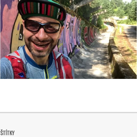
2019-
07-
31
ŠTÍTKY