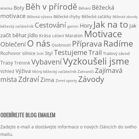
Běh v přírodě
Běžecká
Boty
Běhání
Atletika
motivace
Běžecké chyby
Běžecké začátky
Běžecká výbava
Běžecké závody
Jak na to
Cestování
Hory
Jak
běžecký začátečník
garmin
Motivace
začít běhat
Jídlo
Krása
Maraton
Léčení
O nás
Radíme
Příprava
Oblečení
Osobnosti
Testujeme
Trail
Rozhovor
silnice
Styl
Trailový závod
Sníh
Vyzkoušeli jsme
Vybavení
Trasy
Trénink
Zajímavá
Výživa
Vzhled
Věčný běžecký začátečník
Zahraničí
Závody
Zdraví
místa
Zima
Zimní sporty
ODEBÍREJTE BLOG EMAILEM
Zadejte e-mail a dostávejte informace o nových článcích do svého
mailu.