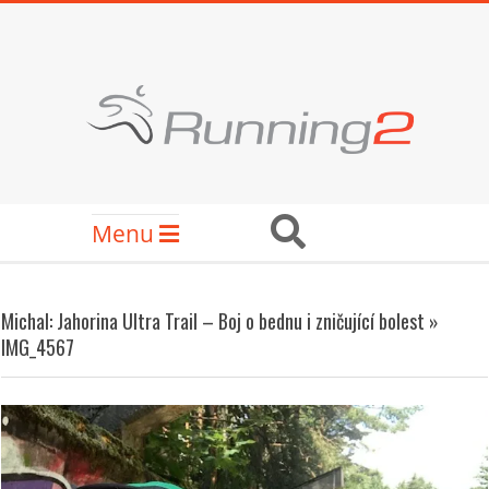
Skip
to
content
RUNNING2
Secondary
Search
Menu
Navigation
Menu
Michal: Jahorina Ultra Trail – Boj o bednu i zničující bolest »
IMG_4567