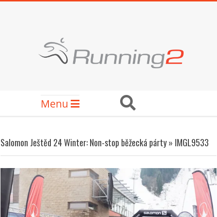
Skip
to
content
RUNNING2
Secondary
Search
Menu
Navigation
Menu
Salomon Ještěd 24 Winter: Non-stop běžecká párty »
IMGL9533