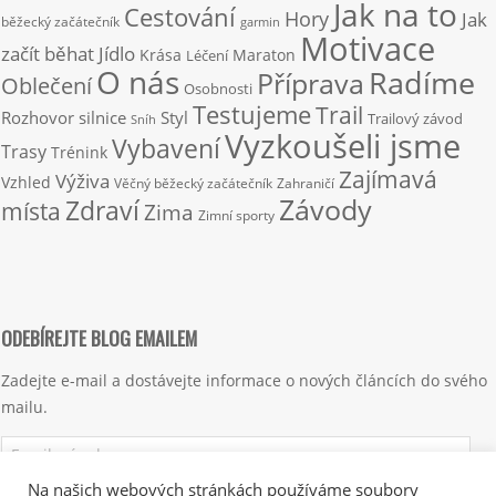
Jak na to
Cestování
Hory
Jak
běžecký začátečník
garmin
Motivace
začít běhat
Jídlo
Krása
Maraton
Léčení
O nás
Radíme
Příprava
Oblečení
Osobnosti
Testujeme
Trail
Rozhovor
silnice
Styl
Trailový závod
Sníh
Vyzkoušeli jsme
Vybavení
Trasy
Trénink
Zajímavá
Výživa
Vzhled
Věčný běžecký začátečník
Zahraničí
Závody
Zdraví
místa
Zima
Zimní sporty
ODEBÍREJTE BLOG EMAILEM
Zadejte e-mail a dostávejte informace o nových článcích do svého
mailu.
Emailová
adresa
Na našich webových stránkách používáme soubory