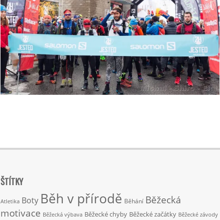
2020-
02-
19
ŠTÍTKY
Běh v přírodě
Běžecká
Boty
Běhání
Atletika
motivace
Běžecké chyby
Běžecké začátky
Běžecká výbava
Běžecké závody