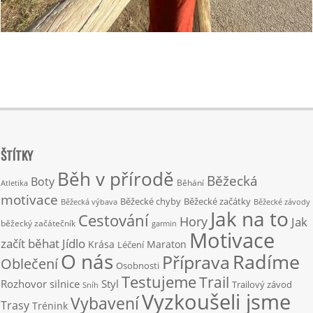
2024-
03-
17
ŠTÍTKY
Běh v přírodě
Běžecká
Boty
Běhání
Atletika
motivace
Běžecké chyby
Běžecké začátky
Běžecká výbava
Běžecké závody
Jak na to
Cestování
Hory
Jak
běžecký začátečník
garmin
Motivace
začít běhat
Jídlo
Krása
Maraton
Léčení
O nás
Radíme
Příprava
Oblečení
Osobnosti
Testujeme
Trail
Rozhovor
silnice
Styl
Trailový závod
Sníh
Vyzkoušeli jsme
Vybavení
Trasy
Trénink