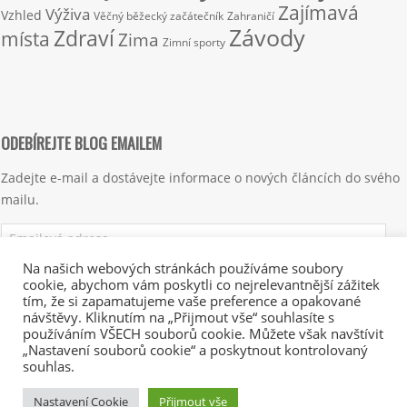
Zajímavá
Výživa
Vzhled
Věčný běžecký začátečník
Zahraničí
Závody
Zdraví
místa
Zima
Zimní sporty
ODEBÍREJTE BLOG EMAILEM
Zadejte e-mail a dostávejte informace o nových článcích do svého
mailu.
Emailová
adresa
Na našich webových stránkách používáme soubory
cookie, abychom vám poskytli co nejrelevantnější zážitek
Přihlásit se k odběru
tím, že si zapamatujeme vaše preference a opakované
návštěvy. Kliknutím na „Přijmout vše“ souhlasíte s
používáním VŠECH souborů cookie. Můžete však navštívit
„Nastavení souborů cookie“ a poskytnout kontrolovaný
souhlas.
Nastavení Cookie
Přijmout vše