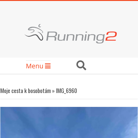
Skip
to
content
RUNNING2
Secondary
Search
Menu
Navigation
Menu
Moje cesta k bosobotám »
IMG_6960