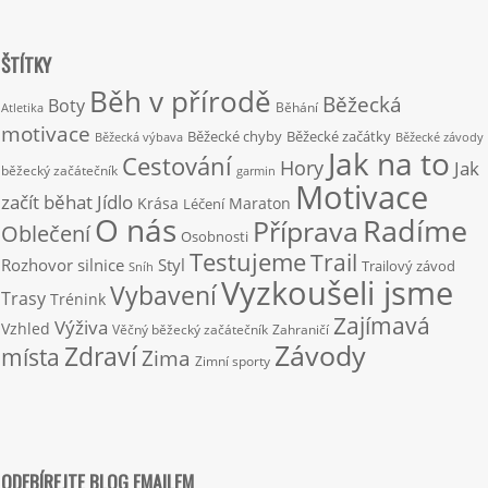
ŠTÍTKY
Běh v přírodě
Běžecká
Boty
Běhání
Atletika
motivace
Běžecké chyby
Běžecké začátky
Běžecká výbava
Běžecké závody
Jak na to
Cestování
Hory
Jak
běžecký začátečník
garmin
Motivace
začít běhat
Jídlo
Krása
Maraton
Léčení
O nás
Radíme
Příprava
Oblečení
Osobnosti
Testujeme
Trail
Rozhovor
silnice
Styl
Trailový závod
Sníh
Vyzkoušeli jsme
Vybavení
Trasy
Trénink
Zajímavá
Výživa
Vzhled
Věčný běžecký začátečník
Zahraničí
Závody
Zdraví
místa
Zima
Zimní sporty
ODEBÍREJTE BLOG EMAILEM