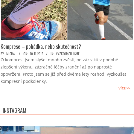
Komprese – pohádka, nebo skutečnost?
2015-
BY:
MICHAL
ON:
10.11.2015
IN:
VYZKOUŠELI JSME
O kompresi jsem slyšel mnoho zvěstí, od zázraků v podobě
11-
zlepšení výkonu, zázračné léčby zranění až po naprosté
10
opovržení. Proto jsem se již před dvěma lety rozhodl vyzkoušet
kompresní podkolenky.
VÍCE >>
INSTAGRAM