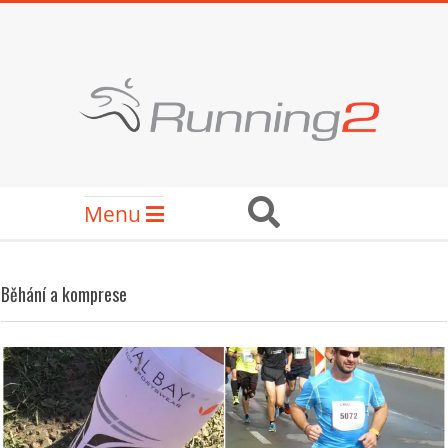
Skip
to
content
RUNNING2
Secondary
Search
Menu
Navigation
Menu
Běhání a komprese