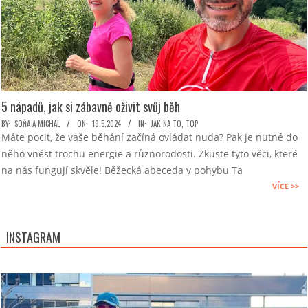
5 nápadů, jak si zábavně oživit svůj běh
2024-
BY:
SOŇA A MICHAL
ON:
19.5.2024
IN:
JAK NA TO
,
TOP
Máte pocit, že vaše běhání začíná ovládat nuda? Pak je nutné do
05-
něho vnést trochu energie a různorodosti. Zkuste tyto věci, které
19
na nás fungují skvěle! Běžecká abeceda v pohybu Ta
VÍCE >>
INSTAGRAM