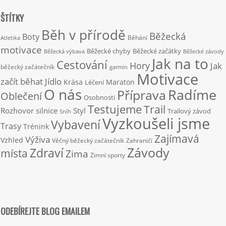
ŠTÍTKY
Běh v přírodě
Běžecká
Boty
Běhání
Atletika
motivace
Běžecké chyby
Běžecké začátky
Běžecká výbava
Běžecké závody
Jak na to
Cestování
Hory
Jak
běžecký začátečník
garmin
Motivace
začít běhat
Jídlo
Krása
Maraton
Léčení
O nás
Radíme
Příprava
Oblečení
Osobnosti
Testujeme
Trail
Rozhovor
silnice
Styl
Trailový závod
Sníh
Vyzkoušeli jsme
Vybavení
Trasy
Trénink
Zajímavá
Výživa
Vzhled
Věčný běžecký začátečník
Zahraničí
Závody
Zdraví
místa
Zima
Zimní sporty
ODEBÍREJTE BLOG EMAILEM