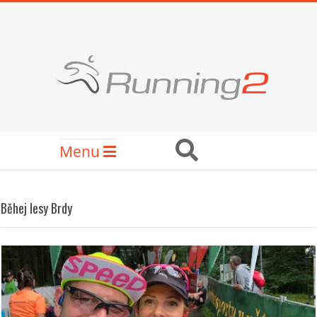
Skip
to
content
RUNNING2
Secondary
Search
Menu
Navigation
Menu
Běhej lesy Brdy