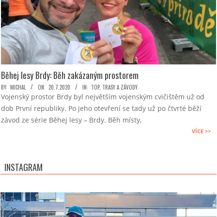
Běhej lesy Brdy: Běh zakázaným prostorem
2020-
BY:
MICHAL
ON:
20.7.2020
IN:
TOP
,
TRASY A ZÁVODY
Vojenský prostor Brdy byl největším vojenským cvičištěm už od
07-
dob První republiky. Po jeho otevření se tady už po čtvrté běží
20
závod ze série Běhej lesy – Brdy. Běh místy,
VÍCE >>
INSTAGRAM