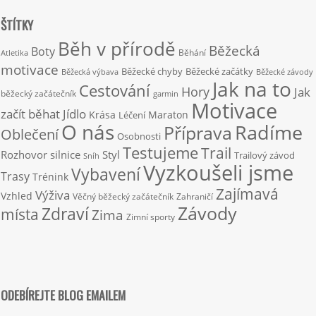
ŠTÍTKY
Běh v přírodě
Běžecká
Boty
Běhání
Atletika
motivace
Běžecké chyby
Běžecké začátky
Běžecká výbava
Běžecké závody
Jak na to
Cestování
Hory
Jak
běžecký začátečník
garmin
Motivace
začít běhat
Jídlo
Krása
Maraton
Léčení
O nás
Radíme
Příprava
Oblečení
Osobnosti
Testujeme
Trail
Rozhovor
silnice
Styl
Trailový závod
Sníh
Vyzkoušeli jsme
Vybavení
Trasy
Trénink
Zajímavá
Výživa
Vzhled
Věčný běžecký začátečník
Zahraničí
Závody
Zdraví
místa
Zima
Zimní sporty
ODEBÍREJTE BLOG EMAILEM