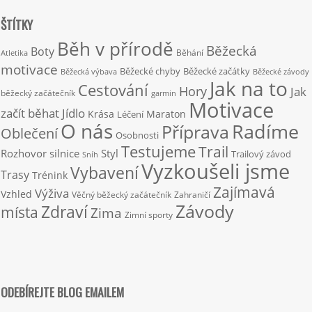
ŠTÍTKY
Běh v přírodě
Běžecká
Boty
Běhání
Atletika
motivace
Běžecké chyby
Běžecké začátky
Běžecká výbava
Běžecké závody
Jak na to
Cestování
Hory
Jak
běžecký začátečník
garmin
Motivace
začít běhat
Jídlo
Krása
Maraton
Léčení
O nás
Radíme
Příprava
Oblečení
Osobnosti
Testujeme
Trail
Rozhovor
silnice
Styl
Trailový závod
Sníh
Vyzkoušeli jsme
Vybavení
Trasy
Trénink
Zajímavá
Výživa
Vzhled
Věčný běžecký začátečník
Zahraničí
Závody
Zdraví
místa
Zima
Zimní sporty
ODEBÍREJTE BLOG EMAILEM