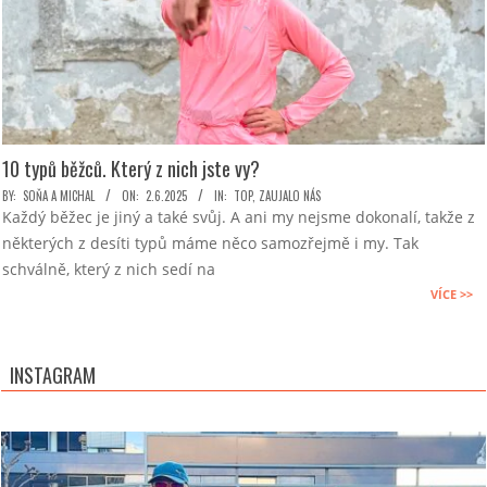
10 typů běžců. Který z nich jste vy?
2025-
BY:
SOŇA A MICHAL
ON:
2.6.2025
IN:
TOP
,
ZAUJALO NÁS
Každý běžec je jiný a také svůj. A ani my nejsme dokonalí, takže z
06-
některých z desíti typů máme něco samozřejmě i my. Tak
02
schválně, který z nich sedí na
VÍCE >>
INSTAGRAM