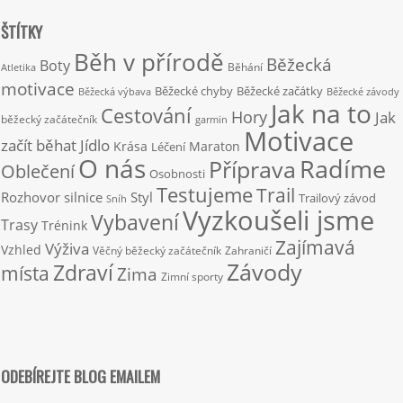
ŠTÍTKY
Běh v přírodě
Běžecká
Boty
Běhání
Atletika
motivace
Běžecké chyby
Běžecké začátky
Běžecká výbava
Běžecké závody
Jak na to
Cestování
Hory
Jak
běžecký začátečník
garmin
Motivace
začít běhat
Jídlo
Krása
Maraton
Léčení
O nás
Radíme
Příprava
Oblečení
Osobnosti
Testujeme
Trail
Rozhovor
silnice
Styl
Trailový závod
Sníh
Vyzkoušeli jsme
Vybavení
Trasy
Trénink
Zajímavá
Výživa
Vzhled
Věčný běžecký začátečník
Zahraničí
Závody
Zdraví
místa
Zima
Zimní sporty
ODEBÍREJTE BLOG EMAILEM