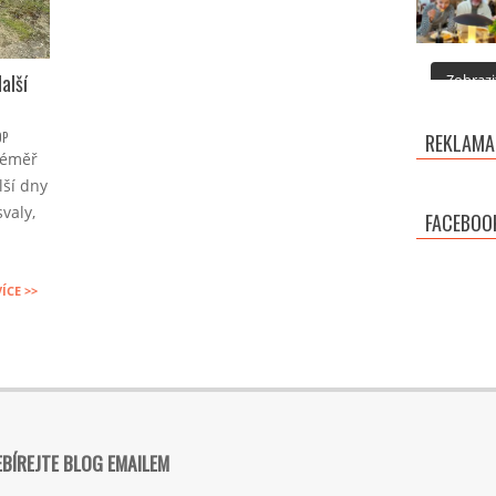
alší
Zobrazit
OP
REKLAMA
téměř
ší dny
valy,
FACEBOO
VÍCE >>
BÍREJTE BLOG EMAILEM