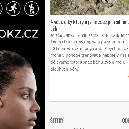
4 věci, díky kterým jsme zase plni sil na d
běh
2021-
BY:
SOŇA A MICHAL
ON:
2.5.2021
IN:
JAK NA TO
,
T
Téma článku nás napadlo po sobotním, 
05-
30 kilometrovém long runu. Abychom dal
02
mohli v pohodě trénovat a nebolely nás s
děláváme toto: Konec běhu zvolníme U
dlouhých běhů (
ŠTÍTKY
ODE