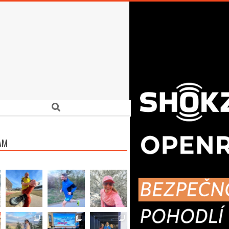
Search
AM