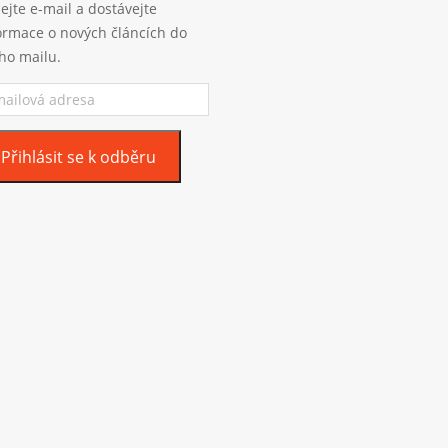
ejte e-mail a dostávejte
ormace o nových článcích do
ho mailu.
ilová
esa
Přihlásit se k odběru