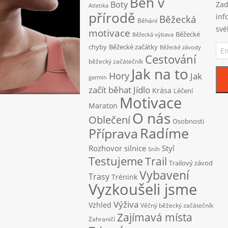
Běh v
Boty
Zad
Atletika
přírodě
inf
Běžecká
Běhání
své
motivace
Běžecké
Běžecká výbava
Ema
chyby
Běžecké začátky
Běžecké závody
adr
Cestování
běžecký začátečník
Jak na to
Hory
Jak
garmin
začít běhat
Jídlo
Krása
Léčení
Motivace
Maraton
O nás
Oblečení
Osobnosti
Radíme
Příprava
Rozhovor
silnice
Styl
Sníh
Testujeme
Trail
Trailový závod
Vybavení
Trasy
Trénink
Vyzkoušeli jsme
Výživa
Vzhled
Věčný běžecký začátečník
Zajímavá místa
Zahraničí