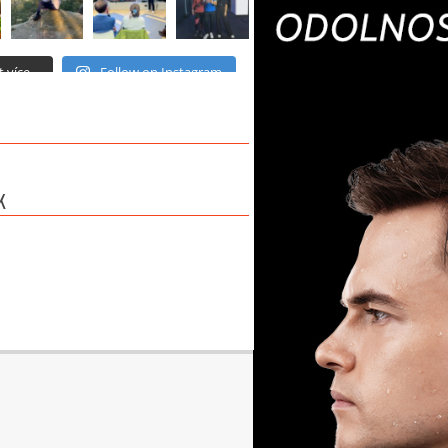
 více...
Follow on Instagram
K