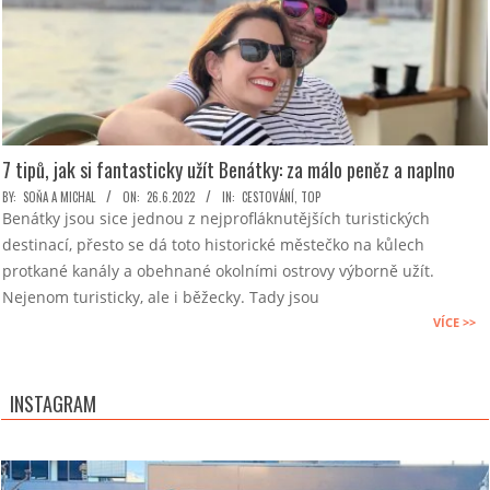
7 tipů, jak si fantasticky užít Benátky: za málo peněz a naplno
2022-
BY:
SOŇA A MICHAL
ON:
26.6.2022
IN:
CESTOVÁNÍ
,
TOP
Benátky jsou sice jednou z nejprofláknutějších turistických
06-
destinací, přesto se dá toto historické městečko na kůlech
26
protkané kanály a obehnané okolními ostrovy výborně užít.
Nejenom turisticky, ale i běžecky. Tady jsou
VÍCE >>
INSTAGRAM