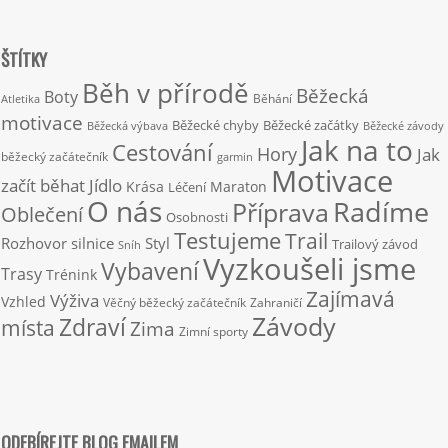
ŠTÍTKY
Běh v přírodě
Běžecká
Boty
Běhání
Atletika
motivace
Běžecké chyby
Běžecké začátky
Běžecká výbava
Běžecké závody
Jak na to
Cestování
Hory
Jak
běžecký začátečník
garmin
Motivace
začít běhat
Jídlo
Krása
Maraton
Léčení
O nás
Radíme
Příprava
Oblečení
Osobnosti
Testujeme
Trail
Rozhovor
silnice
Styl
Trailový závod
Sníh
Vyzkoušeli jsme
Vybavení
Trasy
Trénink
Zajímavá
Výživa
Vzhled
Věčný běžecký začátečník
Zahraničí
Závody
Zdraví
místa
Zima
Zimní sporty
ODEBÍREJTE BLOG EMAILEM