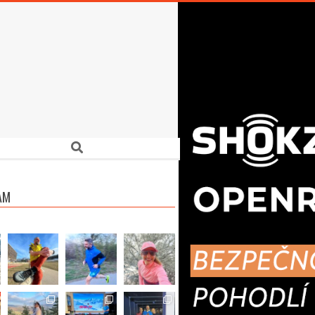
Search
AM