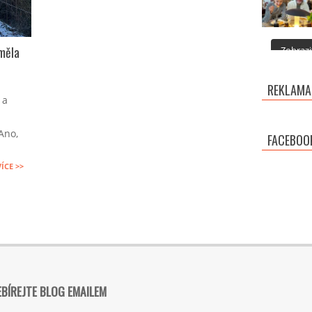
eměla
Zobrazit
REKLAMA
 a
Ano,
FACEBOO
VÍCE >>
BÍREJTE BLOG EMAILEM