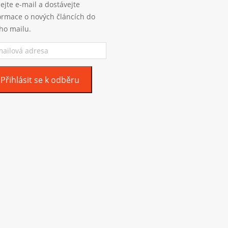
ejte e-mail a dostávejte
ormace o nových článcích do
ho mailu.
ilová
esa
Přihlásit se k odběru