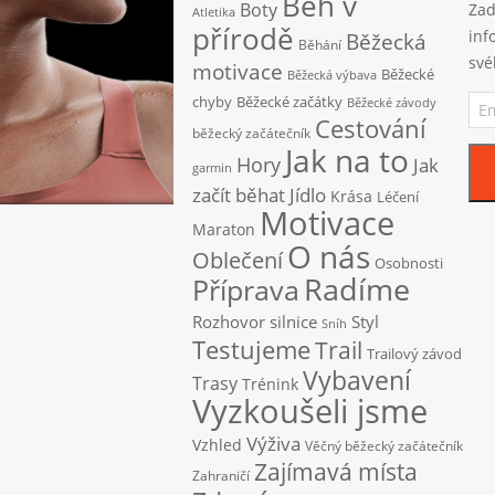
Běh v
Boty
Zad
Atletika
přírodě
inf
Běžecká
Běhání
své
motivace
Běžecké
Běžecká výbava
Ema
chyby
Běžecké začátky
Běžecké závody
adr
Cestování
běžecký začátečník
Jak na to
Hory
Jak
garmin
začít běhat
Jídlo
Krása
Léčení
Motivace
Maraton
O nás
Oblečení
Osobnosti
Radíme
Příprava
Rozhovor
silnice
Styl
Sníh
Testujeme
Trail
Trailový závod
Vybavení
Trasy
Trénink
Vyzkoušeli jsme
Výživa
Vzhled
Věčný běžecký začátečník
Zajímavá místa
Zahraničí