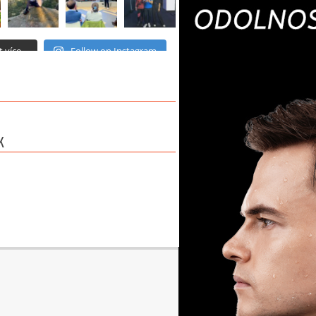
 více...
Follow on Instagram
K