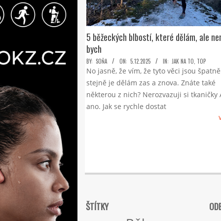
5 běžeckých blbostí, které dělám, ale n
bych
2025-
BY:
SOŇA
ON:
5.12.2025
IN:
JAK NA TO
,
TOP
No jasně, že vím, že tyto věci jsou špatně
12-
stejně je dělám zas a znova. Znáte také
05
některou z nich? Nerozvazuji si tkaničky 
ano. Jak se rychle dostat
ŠTÍTKY
ODE