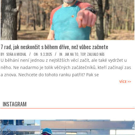
7 rad, jak neskončit s během dříve, než vůbec začnete
2025-
BY:
SOŇA A MICHAL
ON:
9.3.2025
IN:
JAK NA TO
,
TOP
,
ZAUJALO NÁS
U běhání není jednou z nejtěžších věcí začít, ale také vydržet u
03-
něho. Ne nadarmo je tolik věčných začátečníků, kteří začínají zas
09
a znova. Nechcete do tohoto ranku patřit? Pak se
VÍCE >>
INSTAGRAM