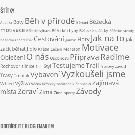
ŠTÍTKY
Běh v přírodě
Běžecká
Boty
Běhání
Atletika
motivace
Běžecké chyby
Běžecké začátky
Běžecká výbava
Běžecké závody
Jak na to
Cestování
Hory
Jak
běžecký začátečník
garmin
Motivace
začít běhat
Jídlo
Krása
Maraton
Léčení
O nás
Radíme
Příprava
Oblečení
Osobnosti
Testujeme
Trail
Rozhovor
silnice
Styl
Trailový závod
Sníh
Vyzkoušeli jsme
Vybavení
Trasy
Trénink
Zajímavá
Výživa
Vzhled
Věčný běžecký začátečník
Zahraničí
Závody
Zdraví
místa
Zima
Zimní sporty
ODEBÍREJTE BLOG EMAILEM