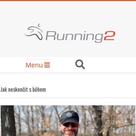
Skip
to
content
RUNNING2
Secondary
Search
Menu
Navigation
Menu
Jak neskončit s během