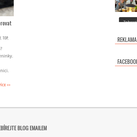
erovat
Zobrazit
Y
,
TOP
,
REKLAMA
o?
ninky.
FACEBOO
nici.
VÍCE >>
BÍREJTE BLOG EMAILEM