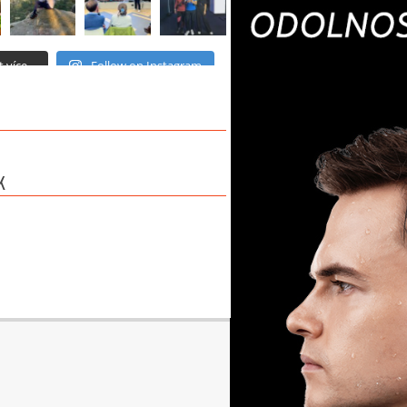
 více...
Follow on Instagram
K