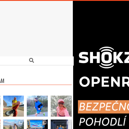
Search
AM