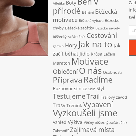
Běh v
Boty
Zad
Atletika
přírodě
inf
Běžecká
Běhání
své
motivace
Běžecké
Běžecká výbava
Ema
chyby
Běžecké začátky
Běžecké závody
adr
Cestování
běžecký začátečník
Jak na to
Hory
Jak
garmin
začít běhat
Jídlo
Krása
Léčení
Motivace
Maraton
O nás
Oblečení
Osobnosti
Radíme
Příprava
Rozhovor
silnice
Styl
Sníh
Testujeme
Trail
Trailový závod
Vybavení
Trasy
Trénink
Vyzkoušeli jsme
Výživa
Vzhled
Věčný běžecký začátečník
Zajímavá místa
Zahraničí