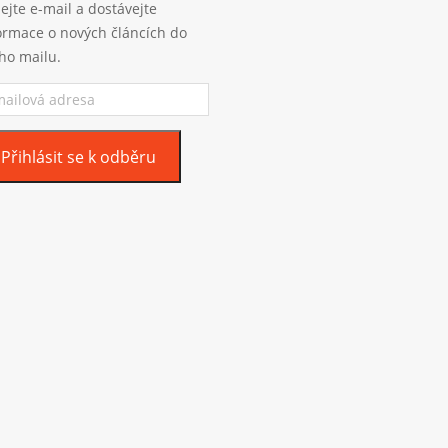
ejte e-mail a dostávejte
ormace o nových článcích do
ho mailu.
ilová
esa
Přihlásit se k odběru