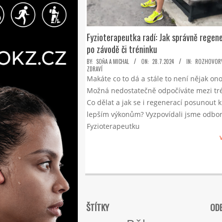
Fyzioterapeutka radí: Jak správně regen
po závodě či tréninku
2024-
BY:
SOŇA A MICHAL
ON:
28.7.2024
IN:
ROZHOVOR
ZDRAVÍ
07-
Makáte co to dá a stále to není nějak on
28
Možná nedostatečně odpočíváte mezi tré
Co dělat a jak se i regenerací posunout k
lepším výkonům? Vyzpovídali jsme odbor
Fyzioterapeutku
ŠTÍTKY
ODE