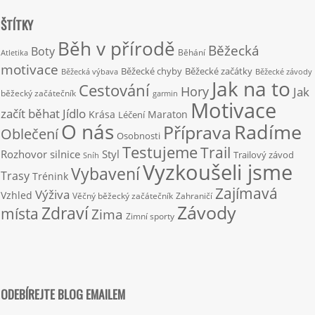
ŠTÍTKY
Běh v přírodě
Běžecká
Boty
Běhání
Atletika
motivace
Běžecké chyby
Běžecké začátky
Běžecká výbava
Běžecké závody
Jak na to
Cestování
Hory
Jak
běžecký začátečník
garmin
Motivace
začít běhat
Jídlo
Krása
Maraton
Léčení
O nás
Radíme
Příprava
Oblečení
Osobnosti
Testujeme
Trail
Rozhovor
silnice
Styl
Trailový závod
Sníh
Vyzkoušeli jsme
Vybavení
Trasy
Trénink
Zajímavá
Výživa
Vzhled
Věčný běžecký začátečník
Zahraničí
Závody
Zdraví
místa
Zima
Zimní sporty
ODEBÍREJTE BLOG EMAILEM