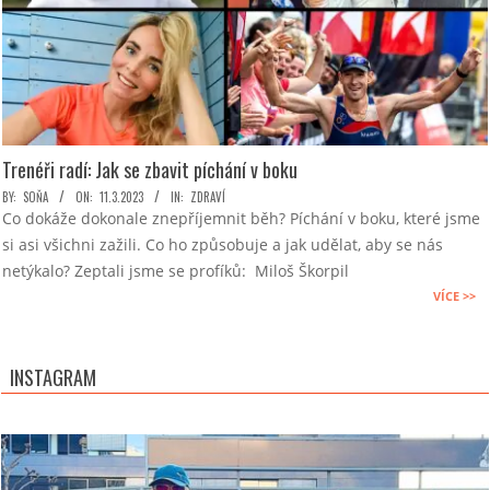
Trenéři radí: Jak se zbavit píchání v boku
2023-
BY:
SOŇA
ON:
11.3.2023
IN:
ZDRAVÍ
Co dokáže dokonale znepříjemnit běh? Píchání v boku, které jsme
03-
si asi všichni zažili. Co ho způsobuje a jak udělat, aby se nás
11
netýkalo? Zeptali jsme se profíků: Miloš Škorpil
VÍCE >>
INSTAGRAM