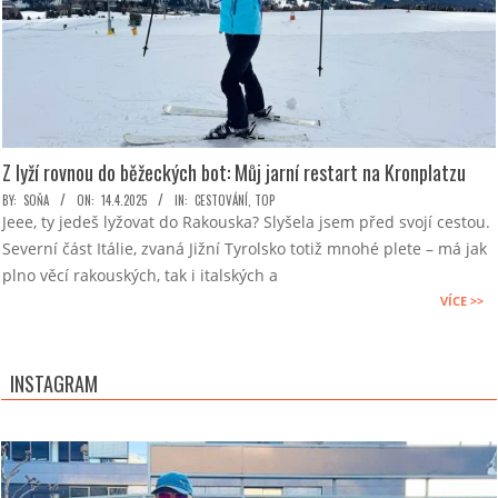
Z lyží rovnou do běžeckých bot: Můj jarní restart na Kronplatzu
2025-
BY:
SOŇA
ON:
14.4.2025
IN:
CESTOVÁNÍ
,
TOP
Jeee, ty jedeš lyžovat do Rakouska? Slyšela jsem před svojí cestou.
04-
Severní část Itálie, zvaná Jižní Tyrolsko totiž mnohé plete – má jak
14
plno věcí rakouských, tak i italských a
VÍCE >>
INSTAGRAM