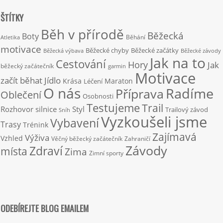
ŠTÍTKY
Běh v přírodě
Běžecká
Boty
Běhání
Atletika
motivace
Běžecké chyby
Běžecké začátky
Běžecká výbava
Běžecké závody
Jak na to
Cestování
Hory
Jak
běžecký začátečník
garmin
Motivace
začít běhat
Jídlo
Krása
Maraton
Léčení
O nás
Radíme
Příprava
Oblečení
Osobnosti
Testujeme
Trail
Rozhovor
silnice
Styl
Trailový závod
Sníh
Vyzkoušeli jsme
Vybavení
Trasy
Trénink
Zajímavá
Výživa
Vzhled
Věčný běžecký začátečník
Zahraničí
Závody
Zdraví
místa
Zima
Zimní sporty
ODEBÍREJTE BLOG EMAILEM