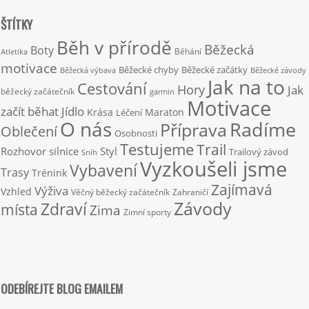
ŠTÍTKY
Běh v přírodě
Běžecká
Boty
Běhání
Atletika
motivace
Běžecké chyby
Běžecké začátky
Běžecká výbava
Běžecké závody
Jak na to
Cestování
Hory
Jak
běžecký začátečník
garmin
Motivace
začít běhat
Jídlo
Krása
Maraton
Léčení
O nás
Radíme
Příprava
Oblečení
Osobnosti
Testujeme
Trail
Rozhovor
silnice
Styl
Trailový závod
Sníh
Vyzkoušeli jsme
Vybavení
Trasy
Trénink
Zajímavá
Výživa
Vzhled
Věčný běžecký začátečník
Zahraničí
Závody
Zdraví
místa
Zima
Zimní sporty
ODEBÍREJTE BLOG EMAILEM