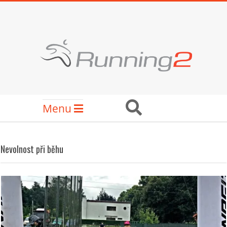
Skip
to
content
RUNNING2
Secondary
Search
Menu
Navigation
Menu
Nevolnost při běhu