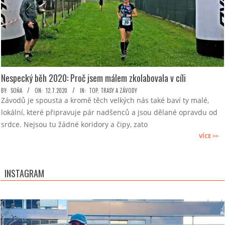
Nespecký běh 2020: Proč jsem málem zkolabovala v cíli
2020-
BY:
SOŇA
ON:
12.7.2020
IN:
TOP
,
TRASY A ZÁVODY
Závodů je spousta a kromě těch velkých nás také baví ty malé,
07-
lokální, které připravuje pár nadšenců a jsou dělané opravdu od
12
srdce. Nejsou tu žádné koridory a čipy, zato
VÍCE >>
INSTAGRAM