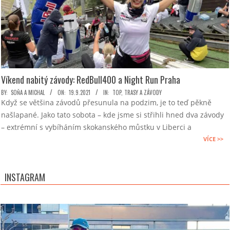
Víkend nabitý závody: RedBull400 a Night Run Praha
2021-
BY:
SOŇA A MICHAL
ON:
19.9.2021
IN:
TOP
,
TRASY A ZÁVODY
Když se většina závodů přesunula na podzim, je to teď pěkně
09-
našlapané. Jako tato sobota – kde jsme si střihli hned dva závody
19
– extrémní s vybíháním skokanského můstku v Liberci a
VÍCE >>
INSTAGRAM