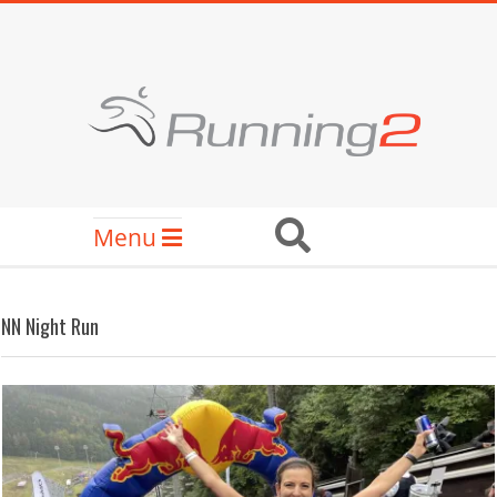
Skip
to
content
RUNNING2
Secondary
Search
Menu
Navigation
Menu
NN Night Run