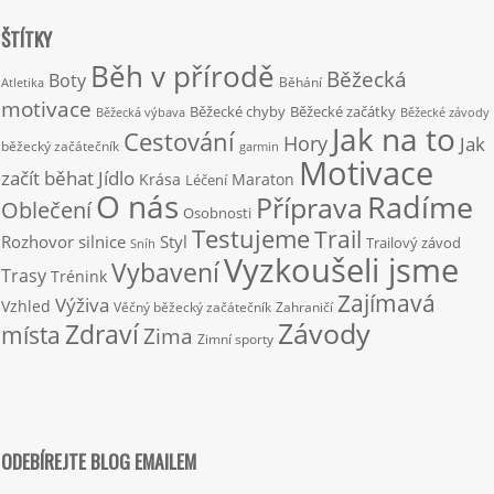
ŠTÍTKY
Běh v přírodě
Běžecká
Boty
Běhání
Atletika
motivace
Běžecké chyby
Běžecké začátky
Běžecká výbava
Běžecké závody
Jak na to
Cestování
Hory
Jak
běžecký začátečník
garmin
Motivace
začít běhat
Jídlo
Krása
Maraton
Léčení
O nás
Radíme
Příprava
Oblečení
Osobnosti
Testujeme
Trail
Rozhovor
silnice
Styl
Trailový závod
Sníh
Vyzkoušeli jsme
Vybavení
Trasy
Trénink
Zajímavá
Výživa
Vzhled
Věčný běžecký začátečník
Zahraničí
Závody
Zdraví
místa
Zima
Zimní sporty
ODEBÍREJTE BLOG EMAILEM