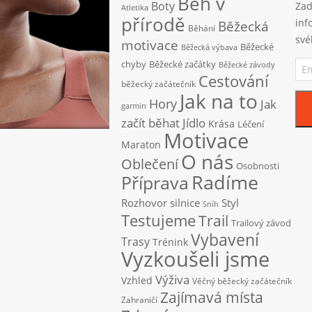
Běh v
Boty
Zad
Atletika
přírodě
inf
Běžecká
Běhání
své
motivace
Běžecké
Běžecká výbava
Ema
chyby
Běžecké začátky
Běžecké závody
adr
Cestování
běžecký začátečník
Jak na to
Hory
Jak
garmin
začít běhat
Jídlo
Krása
Léčení
Motivace
Maraton
O nás
Oblečení
Osobnosti
Radíme
Příprava
Rozhovor
silnice
Styl
Sníh
Testujeme
Trail
Trailový závod
Vybavení
Trasy
Trénink
Vyzkoušeli jsme
Výživa
Vzhled
Věčný běžecký začátečník
Zajímavá místa
Zahraničí