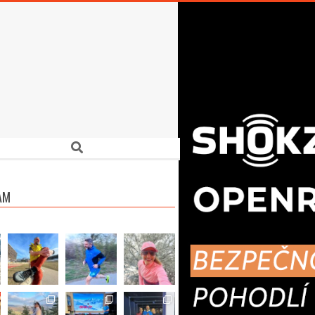
Search
AM