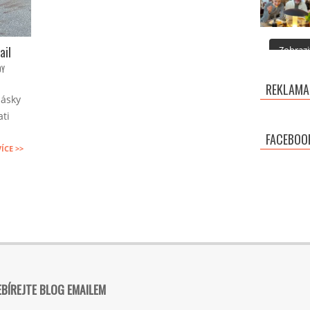
ail
Zobrazit
DY
REKLAMA
lásky
ati
FACEBOO
VÍCE >>
BÍREJTE BLOG EMAILEM