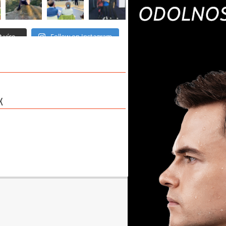
 více...
Follow on Instagram
K