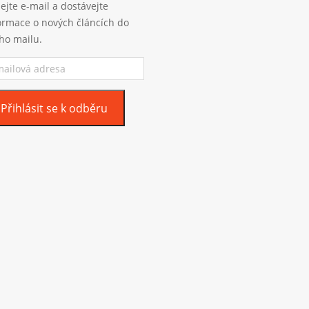
ejte e-mail a dostávejte
ormace o nových článcích do
ho mailu.
ilová
esa
Přihlásit se k odběru