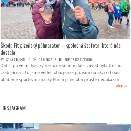
Škoda Fit plzeňský půlmaraton – společná štafeta, která nás
dostala
2022-
BY:
SOŇA A MICHAL
ON:
18.9.2022
IN:
TOP
,
TRASY A ZÁVODY
Dát si po velmi fyzicky náročné sobotě další závod byla trochu
09-
„zabijárna“. To jsme věděli oba, jenže pozvání na akci od naší
18
oblíbené sportovní značky Puma jsme oba prostě nedokázali
VÍCE >>
INSTAGRAM