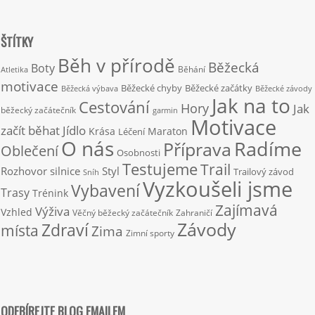
ŠTÍTKY
Běh v přírodě
Běžecká
Boty
Běhání
Atletika
motivace
Běžecké chyby
Běžecké začátky
Běžecká výbava
Běžecké závody
Jak na to
Cestování
Hory
Jak
běžecký začátečník
garmin
Motivace
začít běhat
Jídlo
Krása
Maraton
Léčení
O nás
Radíme
Příprava
Oblečení
Osobnosti
Testujeme
Trail
Rozhovor
silnice
Styl
Trailový závod
Sníh
Vyzkoušeli jsme
Vybavení
Trasy
Trénink
Zajímavá
Výživa
Vzhled
Věčný běžecký začátečník
Zahraničí
Závody
Zdraví
místa
Zima
Zimní sporty
ODEBÍREJTE BLOG EMAILEM