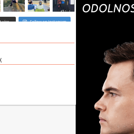
 více...
Follow on Instagram
K