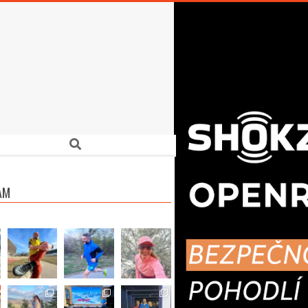
Search
AM