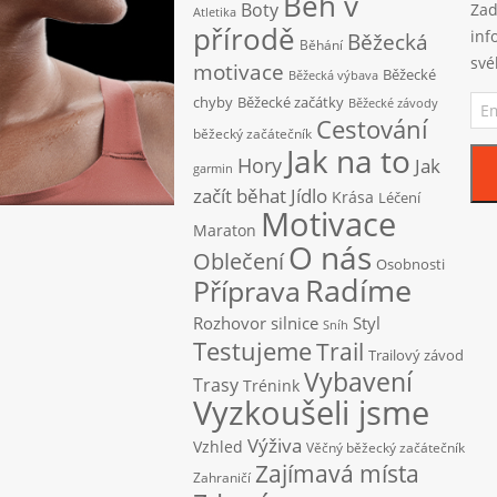
Běh v
Boty
Zad
Atletika
přírodě
inf
Běžecká
Běhání
své
motivace
Běžecké
Běžecká výbava
Ema
chyby
Běžecké začátky
Běžecké závody
adr
Cestování
běžecký začátečník
Jak na to
Hory
Jak
garmin
začít běhat
Jídlo
Krása
Léčení
Motivace
Maraton
O nás
Oblečení
Osobnosti
Radíme
Příprava
Rozhovor
silnice
Styl
Sníh
Testujeme
Trail
Trailový závod
Vybavení
Trasy
Trénink
Vyzkoušeli jsme
Výživa
Vzhled
Věčný běžecký začátečník
Zajímavá místa
Zahraničí