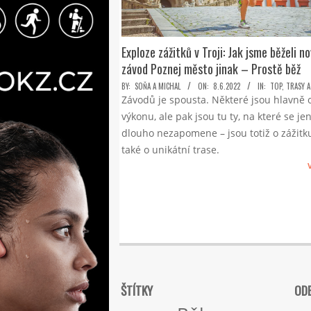
Exploze zážitků v Troji: Jak jsme běželi n
závod Poznej město jinak – Prostě běž
2022-
BY:
SOŇA A MICHAL
ON:
8.6.2022
IN:
TOP
,
TRASY 
Závodů je spousta. Některé jsou hlavně 
06-
výkonu, ale pak jsou tu ty, na které se jen
08
dlouho nezapomene – jsou totiž o zážitk
také o unikátní trase.
ŠTÍTKY
ODE