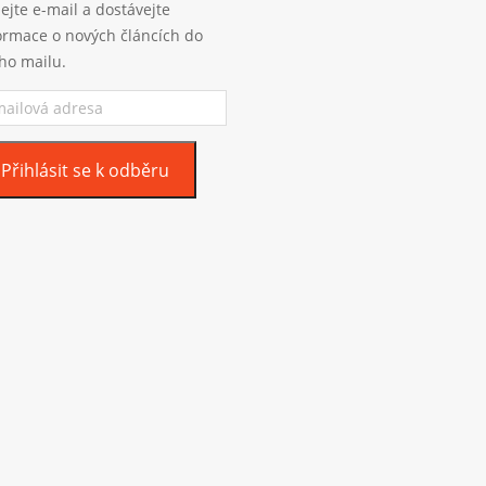
ejte e-mail a dostávejte
ormace o nových článcích do
ho mailu.
ilová
esa
Přihlásit se k odběru