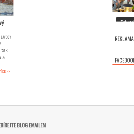
ový
Zobrazit
A ZÁVODY
REKLAMA
o
 tak
u a
FACEBOO
VÍCE >>
BÍREJTE BLOG EMAILEM