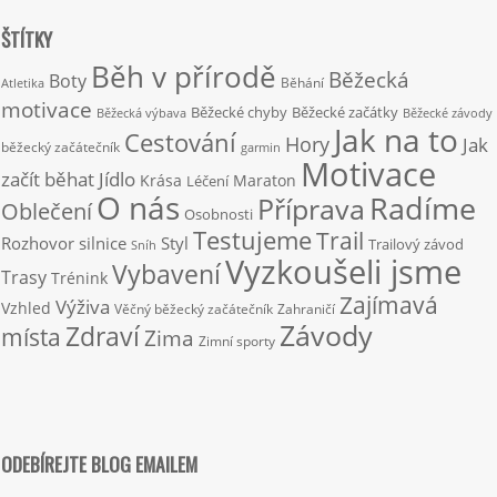
ŠTÍTKY
Běh v přírodě
Běžecká
Boty
Běhání
Atletika
motivace
Běžecké chyby
Běžecké začátky
Běžecká výbava
Běžecké závody
Jak na to
Cestování
Hory
Jak
běžecký začátečník
garmin
Motivace
začít běhat
Jídlo
Krása
Maraton
Léčení
O nás
Radíme
Příprava
Oblečení
Osobnosti
Testujeme
Trail
Rozhovor
silnice
Styl
Trailový závod
Sníh
Vyzkoušeli jsme
Vybavení
Trasy
Trénink
Zajímavá
Výživa
Vzhled
Věčný běžecký začátečník
Zahraničí
Závody
Zdraví
místa
Zima
Zimní sporty
ODEBÍREJTE BLOG EMAILEM