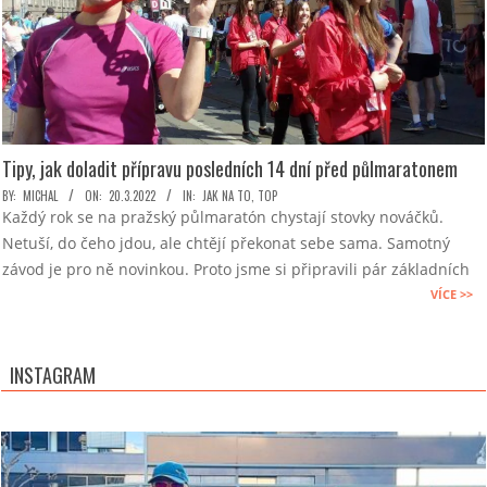
Tipy, jak doladit přípravu posledních 14 dní před půlmaratonem
2022-
BY:
MICHAL
ON:
20.3.2022
IN:
JAK NA TO
,
TOP
Každý rok se na pražský půlmaratón chystají stovky nováčků.
03-
Netuší, do čeho jdou, ale chtějí překonat sebe sama. Samotný
20
závod je pro ně novinkou. Proto jsme si připravili pár základních
VÍCE >>
INSTAGRAM