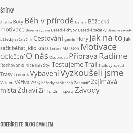
ŠTÍTKY
Běh v přírodě
Běžecká
Boty
Běhání
Atletika
motivace
Běžecké chyby
Běžecké začátky
Běžecká výbava
Běžecké závody
Jak na to
Cestování
Hory
Jak
běžecký začátečník
garmin
Motivace
začít běhat
Jídlo
Krása
Maraton
Léčení
O nás
Radíme
Příprava
Oblečení
Osobnosti
Testujeme
Trail
Rozhovor
silnice
Styl
Trailový závod
Sníh
Vyzkoušeli jsme
Vybavení
Trasy
Trénink
Zajímavá
Výživa
Vzhled
Věčný běžecký začátečník
Zahraničí
Závody
Zdraví
místa
Zima
Zimní sporty
ODEBÍREJTE BLOG EMAILEM