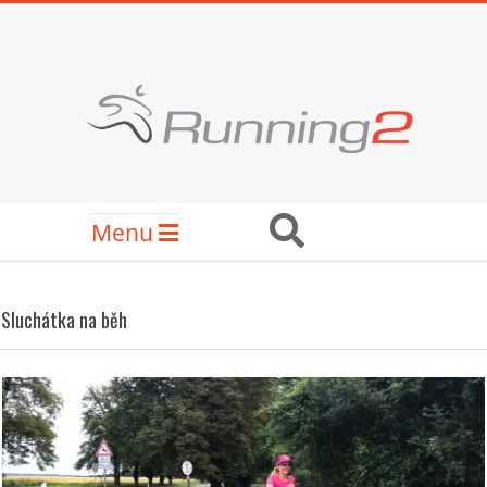
Skip
to
content
RUNNING2
Secondary
Search
Menu
Navigation
Menu
Sluchátka na běh