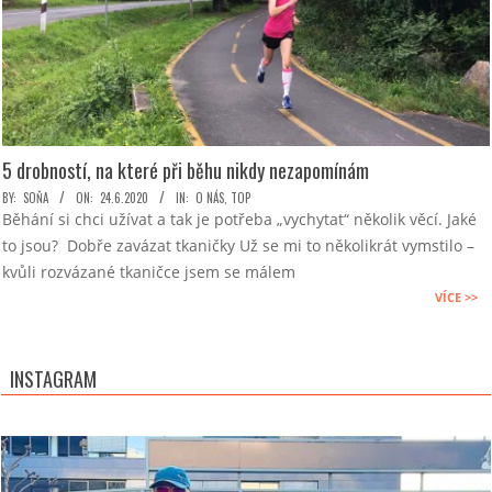
5 drobností, na které při běhu nikdy nezapomínám
2020-
BY:
SOŇA
ON:
24.6.2020
IN:
O NÁS
,
TOP
Běhání si chci užívat a tak je potřeba „vychytat“ několik věcí. Jaké
06-
to jsou? Dobře zavázat tkaničky Už se mi to několikrát vymstilo –
24
kvůli rozvázané tkaničce jsem se málem
VÍCE >>
INSTAGRAM