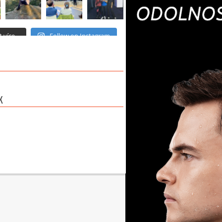
 více...
Follow on Instagram
K