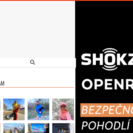
Search
AM