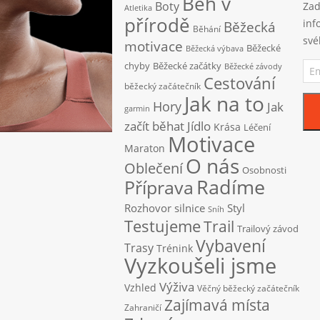
Běh v
Boty
Zad
Atletika
přírodě
inf
Běžecká
Běhání
své
motivace
Běžecké
Běžecká výbava
Ema
chyby
Běžecké začátky
Běžecké závody
adr
Cestování
běžecký začátečník
Jak na to
Hory
Jak
garmin
začít běhat
Jídlo
Krása
Léčení
Motivace
Maraton
O nás
Oblečení
Osobnosti
Radíme
Příprava
Rozhovor
silnice
Styl
Sníh
Testujeme
Trail
Trailový závod
Vybavení
Trasy
Trénink
Vyzkoušeli jsme
Výživa
Vzhled
Věčný běžecký začátečník
Zajímavá místa
Zahraničí