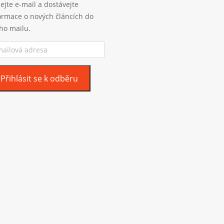
ejte e-mail a dostávejte
ormace o nových článcích do
ho mailu.
ilová
esa
Přihlásit se k odběru