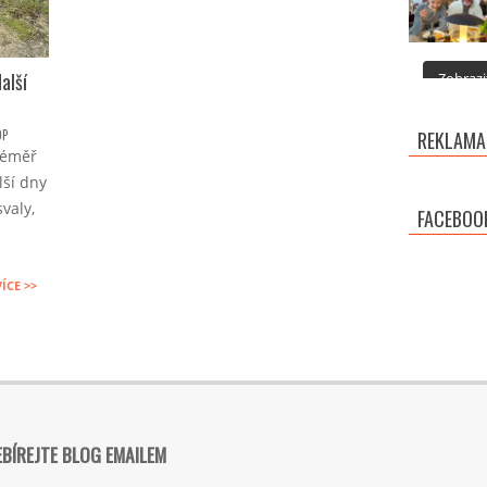
alší
Zobrazit
OP
REKLAMA
téměř
ší dny
valy,
FACEBOO
VÍCE >>
BÍREJTE BLOG EMAILEM