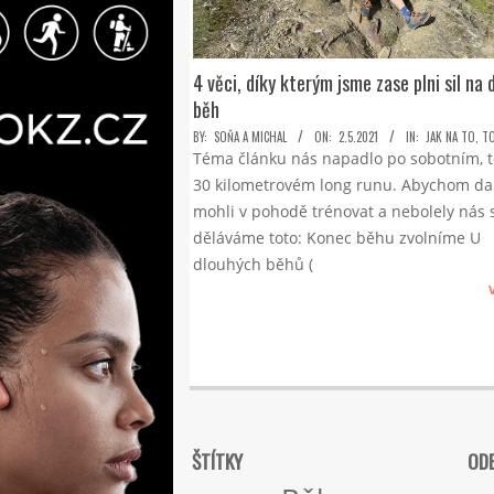
4 věci, díky kterým jsme zase plni sil na d
běh
2021-
BY:
SOŇA A MICHAL
ON:
2.5.2021
IN:
JAK NA TO
,
T
Téma článku nás napadlo po sobotním, 
05-
30 kilometrovém long runu. Abychom dal
02
mohli v pohodě trénovat a nebolely nás s
děláváme toto: Konec běhu zvolníme U
dlouhých běhů (
ŠTÍTKY
ODE