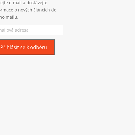
ejte e-mail a dostávejte
ormace o nových článcích do
ho mailu.
ilová
esa
Přihlásit se k odběru