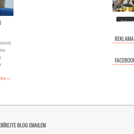
é
Zobrazit
REKLAMA
livnit
oto
m
FACEBOO
e
VÍCE >>
BÍREJTE BLOG EMAILEM