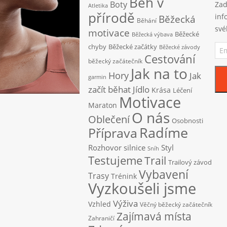
Běh v
Boty
Zad
Atletika
přírodě
inf
Běžecká
Běhání
své
motivace
Běžecké
Běžecká výbava
Ema
chyby
Běžecké začátky
Běžecké závody
adr
Cestování
běžecký začátečník
Jak na to
Hory
Jak
garmin
začít běhat
Jídlo
Krása
Léčení
Motivace
Maraton
O nás
Oblečení
Osobnosti
Radíme
Příprava
Rozhovor
silnice
Styl
Sníh
Testujeme
Trail
Trailový závod
Vybavení
Trasy
Trénink
Vyzkoušeli jsme
Výživa
Vzhled
Věčný běžecký začátečník
Zajímavá místa
Zahraničí