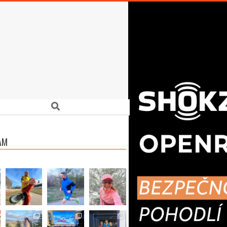
Search
AM