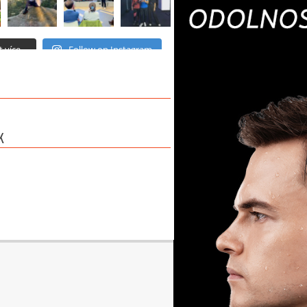
 více...
Follow on Instagram
K