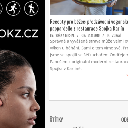
Recepty pro běžce: předzávodní vegansk
pappardelle z restaurace Spojka Karlín
2019-
BY:
SOŇA A MICHAL
ON:
21.8.2019
IN:
ZDRAVÍ
Správná a vyvážená strava může velmi ov
08-
výkon u běhání. Sami o tom víme své. Pr
21
jsme se spojili se šéfkuchařem Ondřeje
Panošem z originální moderní restaurac
Spojka v Karlíně,
ŠTÍTKY
ODE