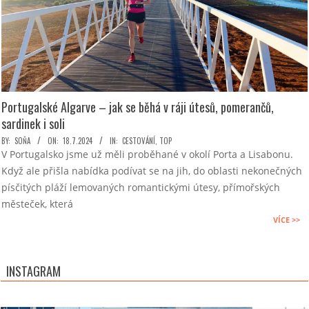
Portugalské Algarve – jak se běhá v ráji útesů, pomerančů,
sardinek i soli
2024-
BY:
SOŇA
ON:
18.7.2024
IN:
CESTOVÁNÍ
,
TOP
V Portugalsko jsme už měli proběhané v okolí Porta a Lisabonu.
07-
Když ale přišla nabídka podívat se na jih, do oblasti nekonečných
18
písčitých pláží lemovaných romantickými útesy, přímořských
městeček, která
VÍCE >>
INSTAGRAM