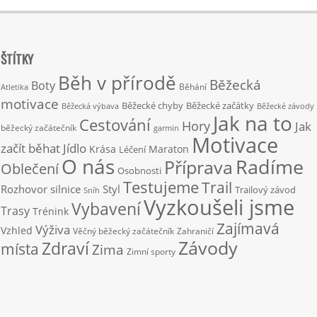
ŠTÍTKY
Běh v přírodě
Běžecká
Boty
Běhání
Atletika
motivace
Běžecké chyby
Běžecké začátky
Běžecká výbava
Běžecké závody
Jak na to
Cestování
Hory
Jak
běžecký začátečník
garmin
Motivace
začít běhat
Jídlo
Krása
Maraton
Léčení
O nás
Radíme
Příprava
Oblečení
Osobnosti
Testujeme
Trail
Rozhovor
silnice
Styl
Trailový závod
Sníh
Vyzkoušeli jsme
Vybavení
Trasy
Trénink
Zajímavá
Výživa
Vzhled
Věčný běžecký začátečník
Zahraničí
Závody
Zdraví
místa
Zima
Zimní sporty