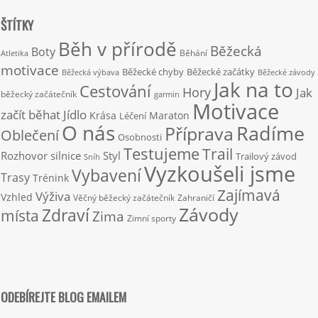
ŠTÍTKY
Běh v přírodě
Běžecká
Boty
Běhání
Atletika
motivace
Běžecké chyby
Běžecké začátky
Běžecká výbava
Běžecké závody
Jak na to
Cestování
Hory
Jak
běžecký začátečník
garmin
Motivace
začít běhat
Jídlo
Krása
Maraton
Léčení
O nás
Radíme
Příprava
Oblečení
Osobnosti
Testujeme
Trail
Rozhovor
silnice
Styl
Trailový závod
Sníh
Vyzkoušeli jsme
Vybavení
Trasy
Trénink
Zajímavá
Výživa
Vzhled
Věčný běžecký začátečník
Zahraničí
Závody
Zdraví
místa
Zima
Zimní sporty
ODEBÍREJTE BLOG EMAILEM