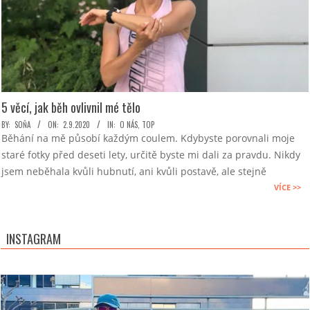
5 věcí, jak běh ovlivnil mé tělo
2020-
BY:
SOŇA
ON:
2.9.2020
IN:
O NÁS
,
TOP
Běhání na mě působí každým coulem. Kdybyste porovnali moje
09-
staré fotky před deseti lety, určitě byste mi dali za pravdu. Nikdy
02
jsem neběhala kvůli hubnutí, ani kvůli postavě, ale stejně
VÍCE >>
INSTAGRAM