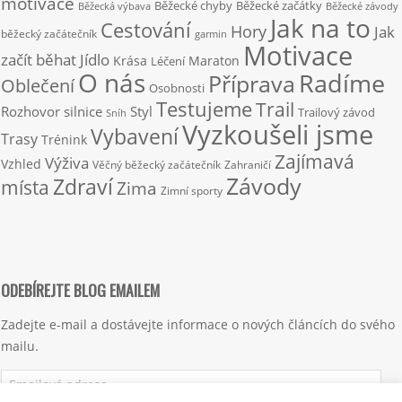
motivace
Běžecké chyby
Běžecké začátky
Běžecká výbava
Běžecké závody
Jak na to
Cestování
Hory
Jak
běžecký začátečník
garmin
Motivace
začít běhat
Jídlo
Krása
Maraton
Léčení
O nás
Radíme
Příprava
Oblečení
Osobnosti
Testujeme
Trail
Rozhovor
silnice
Styl
Trailový závod
Sníh
Vyzkoušeli jsme
Vybavení
Trasy
Trénink
Zajímavá
Výživa
Vzhled
Věčný běžecký začátečník
Zahraničí
Závody
Zdraví
místa
Zima
Zimní sporty
ODEBÍREJTE BLOG EMAILEM
Zadejte e-mail a dostávejte informace o nových článcích do svého
mailu.
Emailová
adresa