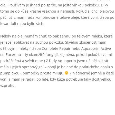
olej. Používám je ihned po sprše, na ještě vlhkou pokožku. Díky
tomu se do kůže krásně vsáknou a nemastí. Pokud si chci olejovou
péči užít, mám ráda kombinované tělové oleje, které voní, třeba po
levanduli nebo bylinkách.
Někdy na olej nemám chuť, to pak sáhnu po tělovém mléku, které
je lepší aplikovat na suchou pokožku. Skvělou zkušenost mám
s tělovými mléky ( třeba Complete Repair nebo Aquaporin Active
od Eucerinu – ty okamžitě fungují, zejména, pokud pokožka velmi
podrážděná a svědí mne.) Z řady Aquaporin jsem už několikrát
měla i jejich sprchový gel – obojí je balené do praktického obalu s
pumpičkou ( pumpičky prostě miluju
). Nádherně jemně a čistě
voní a mám je ráda i po létě, kdy kůže potřebuje taky dost velkou
vzpruhu.