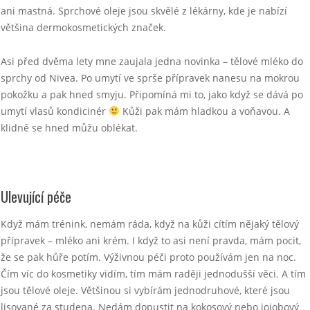
ani mastná. Sprchové oleje jsou skvělé z lékárny, kde je nabízí
většina dermokosmetických značek.
Asi před dvěma lety mne zaujala jedna novinka – tělové mléko do
sprchy od Nivea. Po umytí ve sprše přípravek nanesu na mokrou
pokožku a pak hned smyju. Připomíná mi to, jako když se dává po
umytí vlasů kondicinér
Kůži pak mám hladkou a voňavou. A
klidně se hned můžu oblékat.
Ulevující péče
Když mám trénink, nemám ráda, když na kůži cítím nějaký tělový
přípravek – mléko ani krém. I když to asi není pravda, mám pocit,
že se pak hůře potím. Výživnou péči proto používám jen na noc.
Čím víc do kosmetiky vidím, tím mám raději jednodušší věci. A tím
jsou tělové oleje. Většinou si vybírám jednodruhové, které jsou
lisované za studena. Nedám dopustit na kokosový nebo jojobový