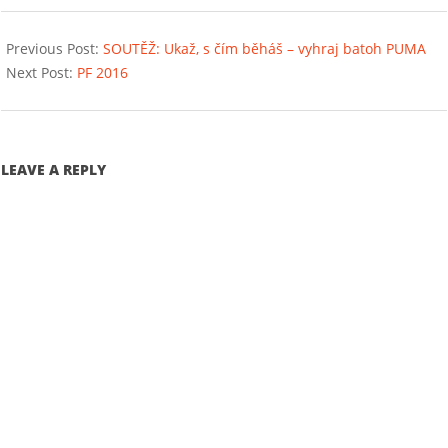
2015-
12-
Previous Post:
SOUTĚŽ: Ukaž, s čím běháš – vyhraj batoh PUMA
20
Next Post:
PF 2016
LEAVE A REPLY