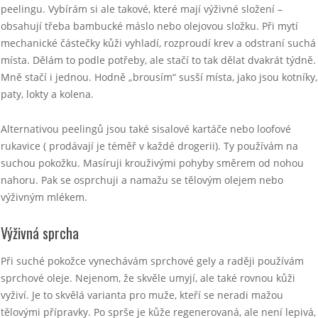
peelingu. Vybírám si ale takové, které mají výživné složení –
obsahují třeba bambucké máslo nebo olejovou složku. Při mytí
mechanické částečky kůži vyhladí, rozproudí krev a odstraní suchá
místa. Dělám to podle potřeby, ale stačí to tak dělat dvakrát týdně.
Mně stačí i jednou. Hodně „brousím“ susší místa, jako jsou kotníky,
paty, lokty a kolena.
Alternativou peelingů jsou také sisalové kartáče nebo loofové
rukavice ( prodávají je téměř v každé drogerii). Ty používám na
suchou pokožku. Masíruji krouživými pohyby směrem od nohou
nahoru. Pak se osprchuji a namažu se tělovým olejem nebo
výživným mlékem.
Výživná sprcha
Při suché pokožce vynechávám sprchové gely a raději používám
sprchové oleje. Nejenom, že skvěle umyjí, ale také rovnou kůži
vyživí. Je to skvělá varianta pro muže, kteří se neradi mažou
tělovými přípravky. Po sprše je kůže regenerovaná, ale není lepivá,