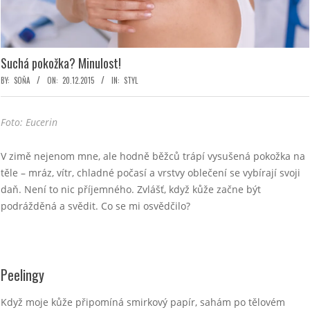
Suchá pokožka? Minulost!
BY:
SOŇA
ON:
20.12.2015
IN:
STYL
Foto: Eucerin
V zimě nejenom mne, ale hodně běžců trápí vysušená pokožka na
těle – mráz, vítr, chladné počasí a vrstvy oblečení se vybírají svoji
daň. Není to nic příjemného. Zvlášť, když kůže začne být
podrážděná a svědit. Co se mi osvědčilo?
Peelingy
Když moje kůže připomíná smirkový papír, sahám po tělovém