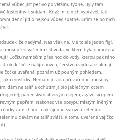
nemá vůbec jíst pečivo po většinu týdne. Byly tam i
vě luštěniny k snídani. Když mi o nich vyprávěl, tak
ko první denní jídlo nejsou vůbec špatné. Cítím se po nich
chal.
edsudek, že nadýmá. Nás však ne. Má to ale jeden fígl,
e musí před vařením slít voda, ve které byla namočená
ravuji? Čočku namočím přes noc do vody, kterou pak ráno
strolu k čočce naliju novou, čerstvou vodu a osolím ji.
Že je čočka uvařená, poznám už pouhým pohledem.
at, jako mušličky. Nemám ji ráda převařenou, musí být
dím, dám na talíř a ochutím ji bio jablečným octem
 drogerie), panenským olivovým olejem, agáve sirupem
řbarevným pepřem. Nakonec vše posypu mletým lněným
 čočky zamíchám i nakrájenou syrovou zeleninu –
y zeleninu dávám na talíř zvlášť. K tomu uvařené vajíčko
t).
brázek. Vyžadují však delší namáčení a o dost delší