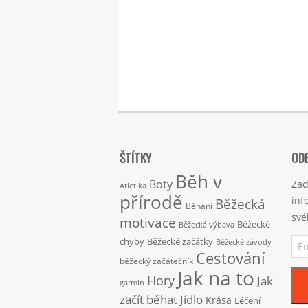
ŠTÍTKY
ODE
Běh v
Boty
Zad
Atletika
přírodě
inf
Běžecká
Běhání
své
motivace
Běžecké
Běžecká výbava
Ema
chyby
Běžecké začátky
Běžecké závody
adr
Cestování
běžecký začátečník
Jak na to
Hory
Jak
garmin
začít běhat
Jídlo
Krása
Léčení