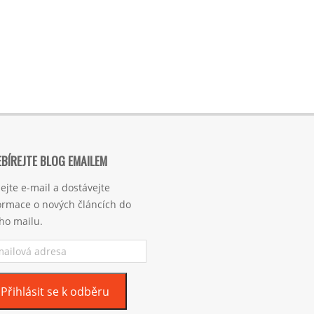
BÍREJTE BLOG EMAILEM
ejte e-mail a dostávejte
ormace o nových článcích do
ho mailu.
ilová
esa
Přihlásit se k odběru