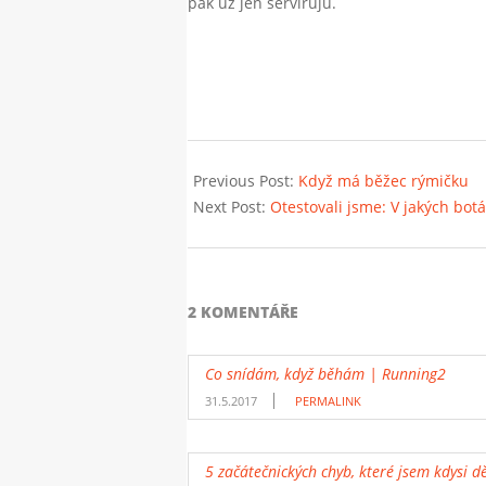
pak už jen servíruju.
2016-
02-
Previous Post:
Když má běžec rýmičku
20
Next Post:
Otestovali jsme: V jakých bot
2 KOMENTÁŘE
Co snídám, když běhám | Running2
31.5.2017
PERMALINK
5 začátečnických chyb, které jsem kdysi d