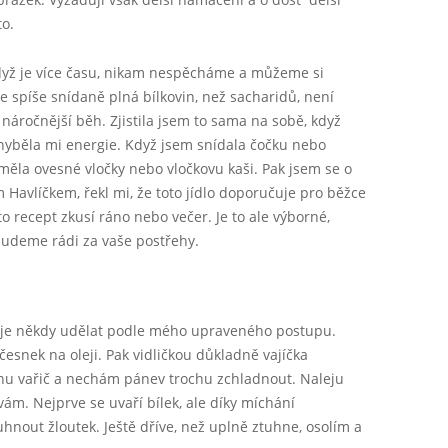
to.
když je více času, nikam nespěcháme a můžeme si
ale spíše snídaně plná bílkovin, než sacharidů, není
náročnější běh. Zjistila jsem to sama na sobě, když
hyběla mi energie. Když jsem snídala čočku nebo
 měla ovesné vločky nebo vločkovu kaši. Pak jsem se o
Havlíčkem, řekl mi, že toto jídlo doporučuje pro běžce
nto recept zkusí ráno nebo večer. Je to ale výborné,
 budeme rádi za vaše postřehy.
e je někdy udělat podle mého upraveného postupu.
esnek na oleji. Pak vidličkou důkladně vajíčka
ypnu vařič a nechám pánev trochu zchladnout. Naleju
ám. Nejprve se uvaří bílek, ale díky míchání
hnout žloutek. Ještě dříve, než uplně ztuhne, osolím a