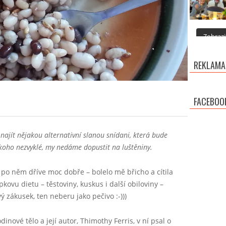
Zobrazit
REKLAMA
FACEBOO
najít nějakou alternativní slanou snídani, která bude
někoho nezvyklé, my nedáme dopustit na luštěniny.
po něm dříve moc dobře – bolelo mě břicho a cítila
ovu dietu – těstoviny, kuskus i další obiloviny –
 zákusek, ten neberu jako pečivo :-)))
nové tělo a její autor, Thimothy Ferris, v ní psal o