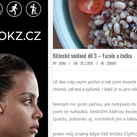
Běžecké snídaně díl 3 – fazole a čočka
BY:
SOŇA
ON:
20.2.2016
IN:
ZDRAVÍ
Už dva roky nejím pečivo a tak jsem musela 
chutná, zdravá a výživná. I když je to pro 
Nemám nic proti pečivu, ale nebývalo mi 
jsem se nafouklá. Nedržím žádnou bezlepk
špaldu, pohanku aj. normálně jím a takový
Jeden můj známý kdysi četl knížku Čtyřhodi