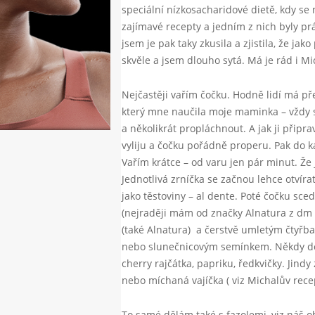
speciální nízkosacharidové dietě, kdy se 
zajímavé recepty a jedním z nich byly prá
jsem je pak taky zkusila a zjistila, že ja
skvěle a jsem dlouho sytá. Má je rád i Mi
Nejčastěji vařím čočku. Hodně lidí má př
který mne naučila moje maminka – vždy s
a několikrát propláchnout. A jak ji přip
vyliju a čočku pořádně properu. Pak do ka
Vařím krátce – od varu jen pár minut. 
Jednotlivá zrníčka se začnou lehce otvír
jako těstoviny – al dente. Poté čočku sce
(nejraději mám od značky Alnatura z dm
(také Alnatura) a čerstvě umletým čty
nebo slunečnicovým semínkem. Někdy do
cherry rajčátka, papriku, ředkvičky. Jind
nebo míchaná vajíčka ( viz Michalův recep
To samé dělám také s fazolemi, viz náš o