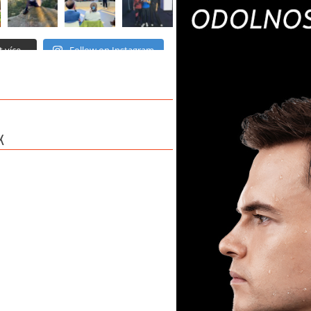
 více...
Follow on Instagram
K