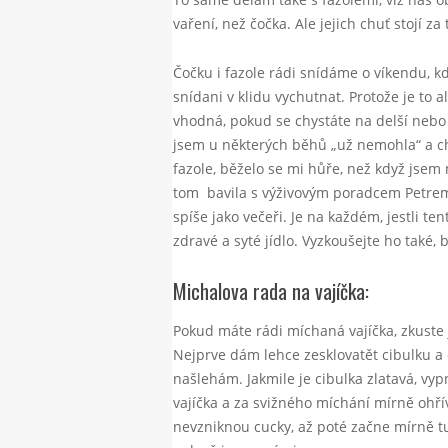
vaření, než čočka. Ale jejich chuť stojí za 
Čočku i fazole rádi snídáme o víkendu, 
snídani v klidu vychutnat. Protože je to 
vhodná, pokud se chystáte na delší nebo 
jsem u některých běhů „už nemohla“ a c
fazole, běželo se mi hůře, než když jsem
tom bavila s výživovým poradcem Petrem 
spíše jako večeři. Je na každém, jestli te
zdravé a syté jídlo. Vyzkoušejte ho také,
Michalova rada na vajíčka:
Pokud máte rádi míchaná vajíčka, zkust
Nejprve dám lehce zesklovatět cibulku a č
našlehám. Jakmile je cibulka zlatavá, v
vajíčka a za svižného míchání mírně ohřív
nevzniknou cucky, až poté začne mírně tu