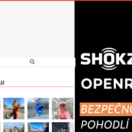
Search
AM