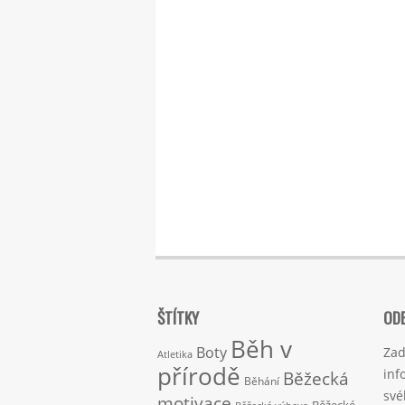
ŠTÍTKY
ODE
Běh v
Boty
Zad
Atletika
přírodě
inf
Běžecká
Běhání
své
motivace