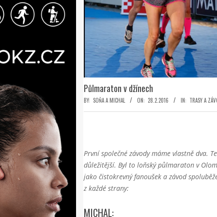
Půlmaraton v džínech
BY:
SOŇA A MICHAL
ON:
28.2.2016
IN:
TRASY A ZÁ
První společné závody máme vlastně dva. Ten
důležitější. Byl to loňský půlmaraton v Olo
jako čistokrevný fanoušek a závod spoluběže
z každé strany:
MICHAL: