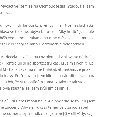
Vivoactive jsem se na Olomouc těšila. Studovala jsem
romovala.
i okolí, lidi, fanoušky, přemýšlím si. Nosím sluchátka,
lava se tolik nezabývá blbostmi. Díky hudbě jsem ale
ak běží vedle mne. Rukama na mne mával a já se musela
běžel kus cesty se mnou, v džínech a polobotkách.
ci docela nezáživnou rovinkou od vlakového nádraží
!). Kontroluji si na sporttestru čas. Musím zrychlit! Už
ítil Michal a začal na mne hulákat, ať makám, že jinak
o hlavy. Potřebovala jsem klid a soustředit se sama na
chá být, že si to ohlídám sama. A taky se tak stalo.
 byla šťastná, že jsem svůj limit splnila.
síců lidí i přes mobil najít. Ale podařilo se to. Jen jsem
 je zpocený. Aby ne, když si téměř celý závod zaběhl
dně odměna byla sladká – nejkrásnější v cíli vždycky je,