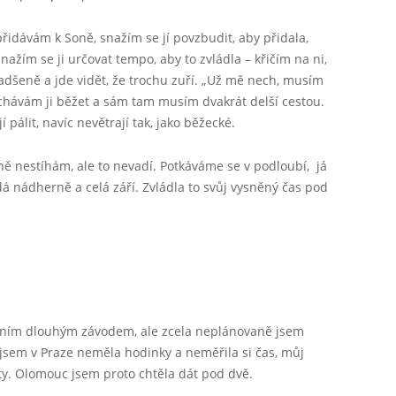
 přidávám k Soně, snažím se jí povzbudit, aby přidala,
ažím se ji určovat tempo, aby to zvládla – křičím na ni,
adšeně a jde vidět, že trochu zuří. „Už mě nech, musím
echávám ji běžet a sám tam musím dvakrát delší cestou.
 pálit, navíc nevětrají tak, jako běžecké.
ěsně nestíhám, ale to nevadí. Potkáváme se v podloubí, já
dá nádherně a celá září. Zvládla to svůj vysněný čas pod
ním dlouhým závodem, ale zcela neplánovaně jsem
 jsem v Praze neměla hodinky a neměřila si čas, můj
uty. Olomouc jsem proto chtěla dát pod dvě.