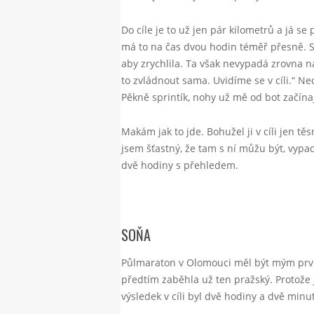
Do cíle je to už jen pár kilometrů a já se
má to na čas dvou hodin téměř přesně. Sn
aby zrychlila. Ta však nevypadá zrovna n
to zvládnout sama. Uvidíme se v cíli.“ N
Pěkně sprintík, nohy už mě od bot začínají
Makám jak to jde. Bohužel ji v cíli jen t
jsem šťastný, že tam s ní můžu být, vypa
dvě hodiny s přehledem.
SOŇA
Půlmaraton v Olomouci měl být mým prv
předtím zaběhla už ten pražský. Protože
výsledek v cíli byl dvě hodiny a dvě min