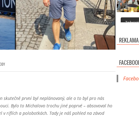
Zobrazit
REKLAMA
FACEBOO
VODY
Facebo
 skutečně první byl neplánovaný, ale o to byl pro nás
mouci. Bylo to Michalovo trochu jiné poprvé – absovoval ho
l v riflích a polobotkách. Tady je náš pohled na závod