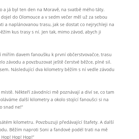
o a já byl ten den na Moravě, na svatbě mého táty.
em dojel do Olomouce a v sedm večer měl už za sebou
ti a naplánovanou trasu, jak se dostat co nejrychleji na
žím kus trasy s ní. Jen tak, mimo závod, abych ji
tí mířím davem fanoušku k první občerstvovačce, trasu
 čelo závodu a povzbuzovat ještě čerstvé běžce, plné sil.
 jsem. Následující dva kilometry běžím s ní vedle závodu
ístě. Někteří závodníci mě poznávají a diví se, co tam
áváme další kilometry a okolo stojící fanoušci si na
To snad ne!“
átém kilometru. Povzbuzuji předávající štafety. A další
odu. Běžím naproti Soni a fandové podél trati na mě
 Hop! Hop! Hop!“