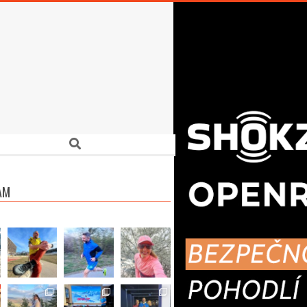
Search
AM