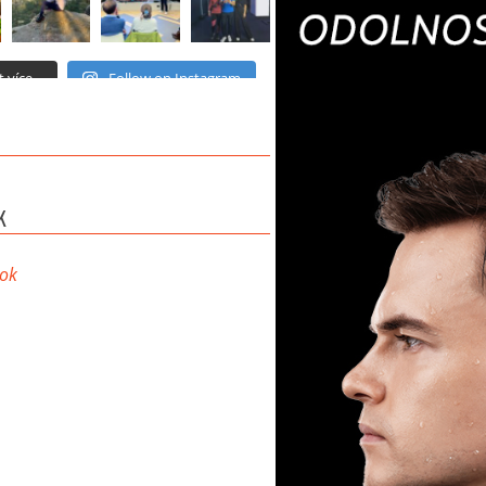
 více...
Follow on Instagram
K
ok