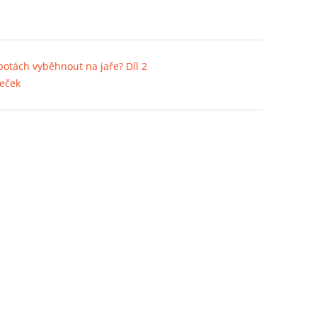
 botách vyběhnout na jaře? Díl 2
peček