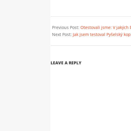
2016-
02-
Previous Post:
Otestovali jsme: V jakých
28
Next Post:
Jak jsem testoval Pyšelský ko
LEAVE A REPLY