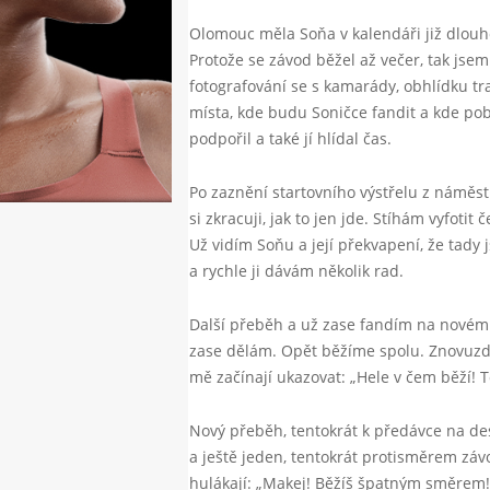
Olomouc měla Soňa v kalendáři již dlouh
Protože se závod běžel až večer, tak js
fotografování se s kamarády, obhlídku tra
místa, kde budu Soničce fandit a kde pobě
podpořil a také jí hlídal čas.
Po zaznění startovního výstřelu z náměs
si zkracuji, jak to jen jde. Stíhám vyfotit
Už vidím Soňu a její překvapení, že tady
a rychle ji dávám několik rad.
Další přeběh a už zase fandím na novém m
zase dělám. Opět běžíme spolu. Znovuzdol
mě začínají ukazovat: „Hele v čem běží! 
Nový přeběh, tentokrát k předávce na des
a ještě jeden, tentokrát protisměrem záv
hulákají: „Makej! Běžíš špatným směrem!