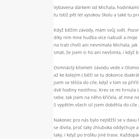
Vybavena dárkem od Michala, hodinkami 
tu totiž pět let vysokou školu a také tu p
Když běžím závody, mám svůj svět. Pozoruj
díky nim mne hudba více nabudí a moje h
na trati chvíli ani nevnímala Michala, j
smát, že jsem si ho ani nevšimla, i když 
Osmnáctý kilometr závodu vede v Olomou
až ke kolejím ( běží se tu dokonce dvakrát
jsem se těšila do cíle, když v tom se přiř
dvě hodiny nestihnu. Krev se mi hrnula d
sebe, tak jsem na něho křičela, ať mne ne
S vypětím všech sil jsem doběhla do cíle a
Nakonec pro nás bylo nejtěžší se v davu ti
se divila, proč taky zhluboka oddychuje a
taky, i když po trošku jiné trase. Každopá