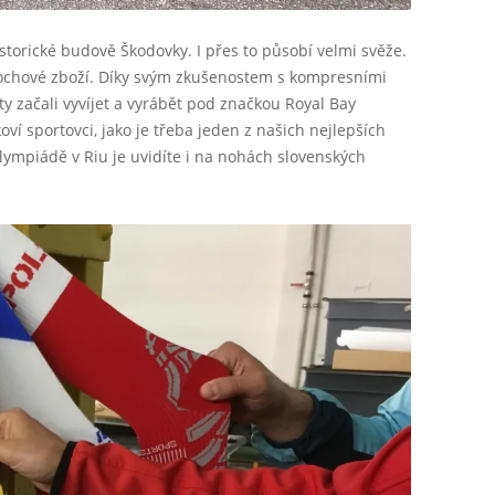
istorické budově Škodovky. I přes to působí velmi svěže.
ochové zboží. Díky svým zkušenostem s kompresními
ty začali vyvíjet a vyrábět pod značkou Royal Bay
oví sportovci, jako je třeba jeden z našich nejlepších
lympiádě v Riu je uvidíte i na nohách slovenských