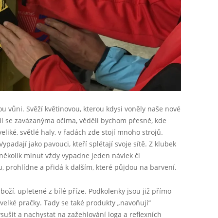
 vůni. Svěží květinovou, kterou kdysi voněly naše nové
l se zavázanýma očima, věděli bychom přesně, kde
liké, světlé haly, v řadách zde stojí mnoho strojů.
Vypadají jako pavouci, kteří splétají svoje sítě. Z klubek
několik minut vždy vypadne jeden návlek či
, prohlídne a přidá k dalším, které půjdou na barvení.
oží, upletené z bílé příze. Podkolenky jsou již přímo
o velké pračky. Tady se také produkty „navoňují“
ušit a nachystat na zažehlování loga a reflexních