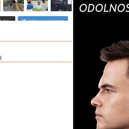
 více...
Follow on Instagram
K