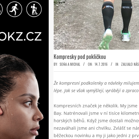
Kompresky pod pokličkou
BY:
SOŇA A MICHAL
ON:
14.7.2016
IN:
ZAUJALO NÁS
Že kompresní podkolenky a návleky milujem
lépe. Jak se však vymýšlejí, vyrábějí a zprac
Kompresních značek je několik. My jsme 
Bay. Natrénovali jsme v ní tisíce kilomet
horských běhů. Když jsme dostali možnos
nezaváhali jsme ani chvilku. Zvlášť se n
běžeckou novinku a my ji jako jedni z p