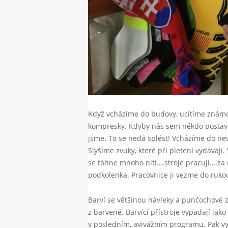
Když vcházíme do budovy, ucítíme známou
kompresky. Kdyby nás sem někdo postavi
jsme. To se nedá splést! Vcházíme do neve
Slyšíme zvuky, které při pletení vydávají. 
se táhne mnoho nití….stroje pracují….za 
podkolenka. Pracovnice ji vezme do rukou
Barví se většinou návleky a punčochové zb
z barvené. Barvící přístroje vypadají jak
v posledním, avivážním programu. Pak vys