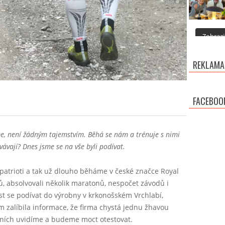
Zobrazit
REKLAMA
FACEBOO
e, není žádným tajemstvím. Běhá se nám a trénuje s nimi
ovávají? Dnes jsme se na vše byli podívat.
patrioti a tak už dlouho běháme v české značce Royal
rů, absolvovali několik maratonů, nespočet závodů i
t se podívat do výrobny v krkonošském Vrchlabí,
ám zalíbila informace, že firma chystá jednu žhavou
rvních uvidíme a budeme moct otestovat.