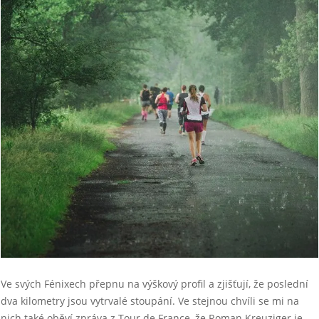
Ve svých Fénixech přepnu na výškový profil a zjišťují, že poslední
dva kilometry jsou vytrvalé stoupání. Ve stejnou chvíli se mi na
nich také oběví zpráva z Tour de France, že Roman Kreuziger je