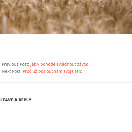
2016-
07-
Previous Post:
Jak v pohodě zvládnout závod
24
Next Post:
Proč už poslouchám svoje tělo
LEAVE A REPLY