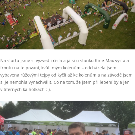
Na startu jsme si vyzvedli čísla a já si u stánku Kine-Max vystála
frontu na tejpování, kvůli mým kolenům – odcházela jsem
vybavena růžovými tejpy od kyčlí až ke kolenům a na závodě jsem
si je nemohla vynachválit. Co na tom, že jsem při lepení byla jen
v titěrných kalhotkách :-).