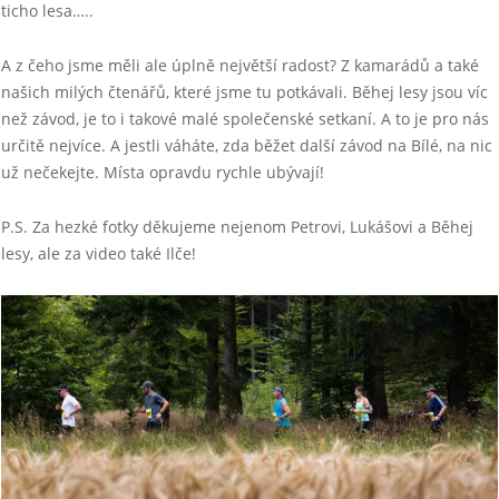
ticho lesa…..
A z čeho jsme měli ale úplně největší radost? Z kamarádů a také
našich milých čtenářů, které jsme tu potkávali. Běhej lesy jsou víc
než závod, je to i takové malé společenské setkaní. A to je pro nás
určitě nejvíce. A jestli váháte, zda běžet další závod na Bílé, na nic
už nečekejte. Místa opravdu rychle ubývají!
P.S. Za hezké fotky děkujeme nejenom Petrovi, Lukášovi a Běhej
lesy, ale za video také Ilče!