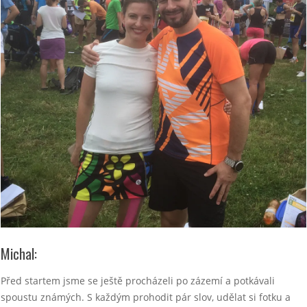
Michal:
Před startem jsme se ještě procházeli po zázemí a potkávali
spoustu známých. S každým prohodit pár slov, udělat si fotku a