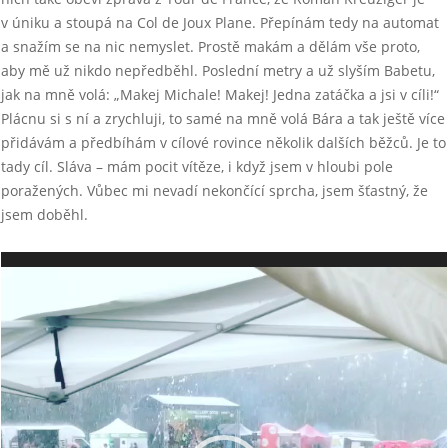
v úniku a stoupá na Col de Joux Plane. Přepínám tedy na automat
a snažím se na nic nemyslet. Prostě makám a dělám vše proto,
aby mě už nikdo nepředběhl. Poslední metry a už slyším Babetu,
jak na mně volá: „Makej Michale! Makej! Jedna zatáčka a jsi v cíli!“
Plácnu si s ní a zrychluji, to samé na mně volá Bára a tak ještě více
přidávám a předbíhám v cílové rovince několik dalších běžců. Je to
tady cíl. Sláva – mám pocit vítěze, i když jsem v hloubi pole
poražených. Vůbec mi nevadí nekončící sprcha, jsem šťastný, že
jsem doběhl.
Video
přehrávač