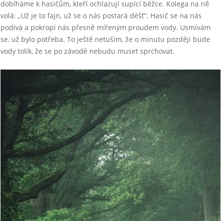
dobíháme k hasičům, kteří ochlazují supící běžce. Kolega na ně
volá: „Už je to fajn, už se o nás postará déšť“. Hasič se na nás
podívá a pokropí nás přesně mířeným proudem vody. Usmívám
se, už bylo potřeba. To ještě netuším, že o minutu později bude
vody tolik, že se po závodě nebudu muset sprchovat.