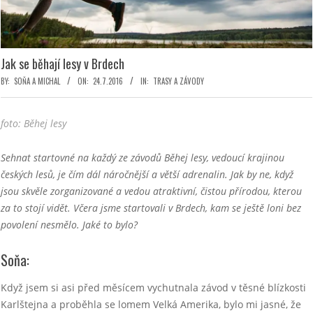
Jak se běhají lesy v Brdech
BY:
SOŇA A MICHAL
ON:
24.7.2016
IN:
TRASY A ZÁVODY
foto: Běhej lesy
Sehnat startovné na každý ze závodů Běhej lesy, vedoucí krajinou
českých lesů, je čím dál náročnější a větší adrenalin. Jak by ne, když
jsou skvěle zorganizované a vedou atraktivní, čistou přírodou, kterou
za to stojí vidět. Včera jsme startovali v Brdech, kam se ještě loni bez
povolení nesmělo. Jaké to bylo?
Soňa:
Když jsem si asi před měsícem vychutnala závod v těsné blízkosti
Karlštejna a proběhla se lomem Velká Amerika, bylo mi jasné, že