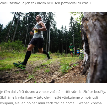
chvíli zastavil a jen tak ničím nerušen pozoroval tu krásu.
Je čím dál větší dusno a v nose začínám cítit vůni blížící se bouřky.
Sbíháme k rybníkům v tuto chvíli ještě vtipkujeme o možnosti
koupání, ale jen po pár minutách začíná pomalu krápat. Zrovna