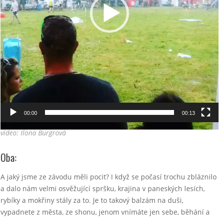
00:00
00:13
video: Ilona Burgrová
Oba:
A jaký jsme ze závodu měli pocit? I když se počasí trochu zbláznilo
a dalo nám velmi osvěžující spršku, krajina v paneských lesích,
rybíky a mokřiny stály za to. Je to takový balzám na duši,
vypadnete z města, ze shonu, jenom vnímáte jen sebe, běhání a