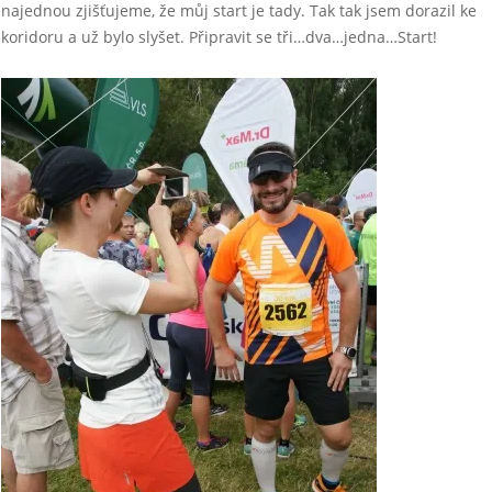
najednou zjišťujeme, že můj start je tady. Tak tak jsem dorazil ke
koridoru a už bylo slyšet. Připravit se tři…dva…jedna…Start!