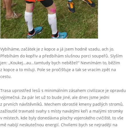
Vybíháme, začátek je z kopce a já jsem hodně vzadu, ach jo.
Přebíhám do kopřiv a předbíhám slušnou porci soupeřů. Slyším
jen: „Koukej…au…tamtudy bych neběžel!“ Nevnímám to, běžím
z kopce a to miluji. Pole se pročišťuje a tak se vracím zpět na
cestu.
Trasa uprostřed lesů s minimálním zásahem civilizace je opravdu
výjimečná. Za pár let už to bude jiné, ale dnes jsme jedni
z prvních návštěvníků. Mechem obrostlé kmeny padlých stromů,
zažloutlé travnaté svahy s místy navátými keři a malými stromky
v místech, kde byly donedávna plochy vojenského cvičiště, to vše
mě nabíjí neskutečnou energií. Chvílemi bych se nejraději na