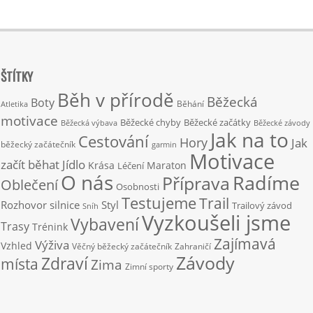
ŠTÍTKY
Běh v přírodě
Běžecká
Boty
Běhání
Atletika
motivace
Běžecké chyby
Běžecké začátky
Běžecká výbava
Běžecké závody
Jak na to
Cestování
Hory
Jak
běžecký začátečník
garmin
Motivace
začít běhat
Jídlo
Krása
Maraton
Léčení
O nás
Radíme
Příprava
Oblečení
Osobnosti
Testujeme
Trail
Rozhovor
silnice
Styl
Trailový závod
Sníh
Vyzkoušeli jsme
Vybavení
Trasy
Trénink
Zajímavá
Výživa
Vzhled
Věčný běžecký začátečník
Zahraničí
Závody
Zdraví
místa
Zima
Zimní sporty