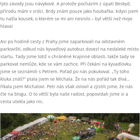
tyto závody jsou návykové. A protože pocházím z úpatí Beskyd,
přírodu mám v srdci. Brdy znám pouze jako houbařka. Kdysi jsem
tu našla kousek, o kterém se mi ani nesnilo – byl větší než moje
hlava!
Asi po hodině cesty z Prahy jsme zaparkovali na odstavném
parkovišti, odkud nás kyvadlový autobus dovezl na nedaleké místo
startu. Tady jsme totiž v chráněné krajinné oblasti, takže tady se
parkovat nemůže, kde se vám zachce. Při čekání na kyvadlovku
jsme se seznámili s Petrem. Pořád po nás pokukoval. „Ty toho
kluka znáš?“ ptala jsem se Michala. Že na nás pořád tak dívá…
říkala jsem Michalovi. Petr nás však oslovil a zjistili jsme, že nás
čte na blogu. O to větší byla naše radost, popovídali jsme si a
cesta utekla jako nic.