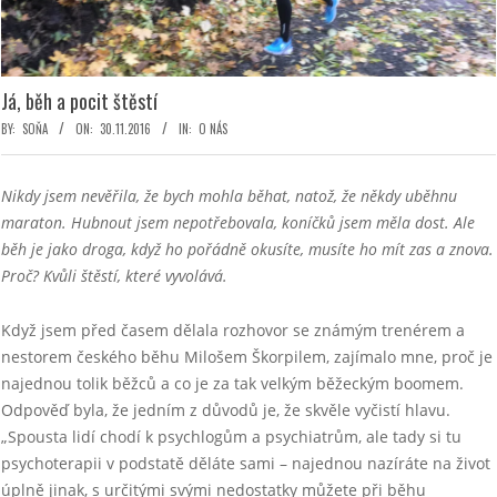
Já, běh a pocit štěstí
BY:
SOŇA
ON:
30.11.2016
IN:
O NÁS
Nikdy jsem nevěřila, že bych mohla běhat, natož, že někdy uběhnu
maraton. Hubnout jsem nepotřebovala, koníčků jsem měla dost. Ale
běh je jako droga, když ho pořádně okusíte, musíte ho mít zas a znova.
Proč? Kvůli štěstí, které vyvolává.
Když jsem před časem dělala rozhovor se známým trenérem a
nestorem českého běhu Milošem Škorpilem, zajímalo mne, proč je
najednou tolik běžců a co je za tak velkým běžeckým boomem.
Odpověď byla, že jedním z důvodů je, že skvěle vyčistí hlavu.
„Spousta lidí chodí k psychlogům a psychiatrům, ale tady si tu
psychoterapii v podstatě děláte sami – najednou nazíráte na život
úplně jinak, s určitými svými nedostatky můžete při běhu