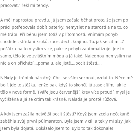
pracovat.“ řekl mi tehdy.
A měl naprostou pravdu. Já jsem začala běhat proto, že jsem po
práci potřebovala dobít baterky, nemyslet na starosti a na to, co
mě trápí. Při běhu jsem totiž v přítomnosti. Vnímám pohyb
chodidel, střídání kroků, ruce, dech, krajinu. To, jak se cítím…Z
počátku na to myslím více, pak se pohyb zautomatizuje. Jde to
samo, tělo je ve zvláštním módu a já také. Najednou nemyslím na
nic a on přichází….pomalu, ale jistě….pocit štěstí….
Někdy je trénink náročný. Chci se vším seknout, vzdát to. Něco mě
bolí, jde to ztěžka. Jenže pak, když to skončí, já zase cítím, jak je
tělo v nové formě. Tváře jsou červenější, krev více proudí, mysl je
vyčištěná a já se cítím tak krásně. Nálada je prostě růžová.
A kdy jsem zažila největší pocit štěstí? Když jsem zcela nečekaně
zaběhla svůj první půlmaraton. Byla jsem v cíli a tekly mi slzy, jak
jsem byla dojatá. Dokázalo jsem to! Bylo to tak dokonalé!