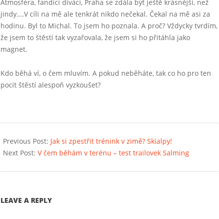
Atmosféra, fandící diváci, Praha se zdála být ještě krásnější, než
jindy….V cíli na mě ale tenkrát nikdo nečekal. Čekal na mě asi za
hodinu. Byl to Michal. To jsem ho poznala. A proč? Vždycky tvrdím,
že jsem to štěstí tak vyzařovala, že jsem si ho přitáhla jako
magnet.
Kdo běhá ví, o čem mluvím. A pokud neběháte, tak co ho pro ten
pocit štěstí alespoň vyzkoušet?
2016-
11-
Previous Post:
Jak si zpestřit trénink v zimě? Skialpy!
30
Next Post:
V čem běhám v terénu – test trailovek Salming
LEAVE A REPLY