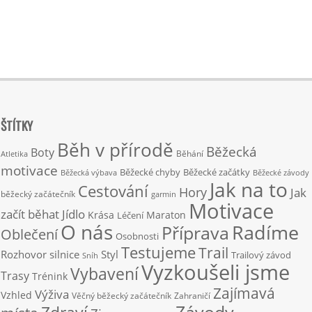
ŠTÍTKY
Běh v přírodě
Běžecká
Boty
Běhání
Atletika
motivace
Běžecké chyby
Běžecké začátky
Běžecká výbava
Běžecké závody
Jak na to
Cestování
Hory
Jak
běžecký začátečník
garmin
Motivace
začít běhat
Jídlo
Krása
Maraton
Léčení
O nás
Radíme
Příprava
Oblečení
Osobnosti
Testujeme
Trail
Rozhovor
silnice
Styl
Trailový závod
Sníh
Vyzkoušeli jsme
Vybavení
Trasy
Trénink
Zajímavá
Výživa
Vzhled
Věčný běžecký začátečník
Zahraničí
Závody