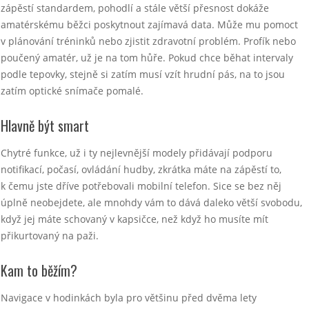
zápěstí standardem, pohodlí a stále větší přesnost dokáže
amatérskému běžci poskytnout zajímavá data. Může mu pomoct
v plánování tréninků nebo zjistit zdravotní problém. Profík nebo
poučený amatér, už je na tom hůře. Pokud chce běhat intervaly
podle tepovky, stejně si zatím musí vzít hrudní pás, na to jsou
zatím optické snímače pomalé.
Hlavně být smart
Chytré funkce, už i ty nejlevnější modely přidávají podporu
notifikací, počasí, ovládání hudby, zkrátka máte na zápěstí to,
k čemu jste dříve potřebovali mobilní telefon. Sice se bez něj
úplně neobejdete, ale mnohdy vám to dává daleko větší svobodu,
když jej máte schovaný v kapsičce, než když ho musíte mít
přikurtovaný na paži.
Kam to běžím?
Navigace v hodinkách byla pro většinu před dvěma lety