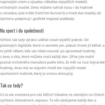
naprostým snem a výsadou několika nejvyšších modelů
vrcholných značek. Dnes můžete nahrát trasu i do hodinek
s cenovkou pod 4 000 (TomTom Runner3) a hned dva modely od
Garminu podporují i grafické mapové podklady.
Na sport i do společnosti
Vzhled, tak tady výrobci udělali snad největší pokrok. Od
plastových digitálek, které si vezmete jen, pokud chcete jít běhat, a
to ještě někam, kde vás nikdo neuvidí, po opravdové hodinky
z kovu a skla, které můžete nosit každý den. Dříve jste mohli
poznat vrcholného manažera podle toho, že měl na ruce švýcarské
hodinky, dnes má na stejném místě ten nejvyšší model
sportovních hodinek, který je zrovna dostupný.
Tak co tedy?
Co to ale znamená pro nás běžce? Stáváme se závislými na číslech
rychlosti, kilometrech, tepovce. To vše sledujeme každý den a