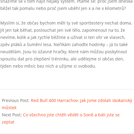
snažíme se v tom najít nějaký systém. Ptáme se: proč jsem dneska
běžel tak pomalu nebo proč jsem uběhl jen x a ne x kilometrů?
Myslím si, že občas bychom měli ty své sporttestery nechat doma.
Jít jen tak běhat, poslouchat jen své tělo, zapomenout na to, že
nevíme, kolik a jak rychle běžíme a užívat si ten vítr ve vlasech,
zpěv ptáků a šumění lesa. Neříkám zahoďte hodinky – já to také
neudělám. Jsou to úžasné hračky, které nám můžou poskytnout
spoustu dat pro zlepšení tréninku, ale udělejme si občas den,
týden nebo měsíc bez nich a užijme si svobodu.
2017-
08-
Previous Post:
Red Bull 400 Harrachov: Jak jsme zdolali skokanský
16
můstek
Next Post:
Co všechno jste chtěli vědět o Soně a báli jste se
zeptat