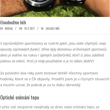
Osvoboďme běh
BY:
MICHAL
ON:
16.8.2017
IN:
ZAUJALO NÁS
S nejrůznějšími sporttestery se roztrhl pytel. Jsou stále chytřejší, mají
spousty zajímavých funkcí. Dříve byly doménou vrcholových sportovců,
dnes je vidíme na rukou i úplných začátečníků, kteří si jdou zaběhat
jednou za měsíc. Proč je tedy používáme a je to vůbec dobře?
Za poslední dva roky jsem testoval téměř všechny sportovní
hodinky, které se v ČR objevily. Prověřil jsem je v různých situacích
a musím uznat, že pokrok je za tu dobu obrovský.
Optické snímání tepu
I přes své nesporné nevýhody se dnes stalo snímání tepu ze