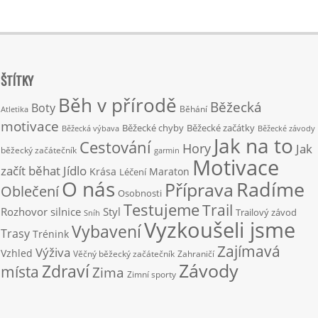
ŠTÍTKY
Běh v přírodě
Běžecká
Boty
Běhání
Atletika
motivace
Běžecké chyby
Běžecké začátky
Běžecká výbava
Běžecké závody
Jak na to
Cestování
Hory
Jak
běžecký začátečník
garmin
Motivace
začít běhat
Jídlo
Krása
Maraton
Léčení
O nás
Radíme
Příprava
Oblečení
Osobnosti
Testujeme
Trail
Rozhovor
silnice
Styl
Trailový závod
Sníh
Vyzkoušeli jsme
Vybavení
Trasy
Trénink
Zajímavá
Výživa
Vzhled
Věčný běžecký začátečník
Zahraničí
Závody
Zdraví
místa
Zima
Zimní sporty