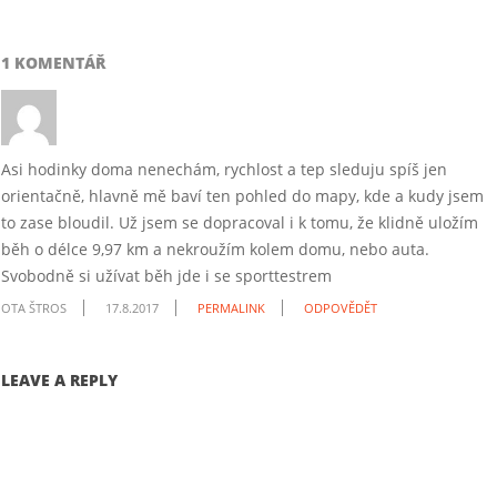
1 KOMENTÁŘ
Asi hodinky doma nenechám, rychlost a tep sleduju spíš jen
orientačně, hlavně mě baví ten pohled do mapy, kde a kudy jsem
to zase bloudil. Už jsem se dopracoval i k tomu, že klidně uložím
běh o délce 9,97 km a nekroužím kolem domu, nebo auta.
Svobodně si užívat běh jde i se sporttestrem
OTA ŠTROS
17.8.2017
PERMALINK
ODPOVĚDĚT
LEAVE A REPLY