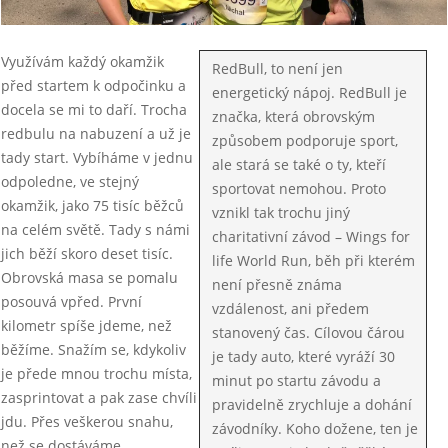
Využívám každý okamžik
RedBull, to není jen
před startem k odpočinku a
energetický nápoj. RedBull je
docela se mi to daří. Trocha
značka, která obrovským
redbulu na nabuzení a už je
způsobem podporuje sport,
tady start. Vybíháme v jednu
ale stará se také o ty, kteří
odpoledne, ve stejný
sportovat nemohou. Proto
okamžik, jako 75 tisíc běžců
vznikl tak trochu jiný
na celém světě. Tady s námi
charitativní závod – Wings for
jich běží skoro deset tisíc.
life World Run, běh při kterém
Obrovská masa se pomalu
není přesně známa
posouvá vpřed. První
vzdálenost, ani předem
kilometr spíše jdeme, než
stanovený čas. Cílovou čárou
běžíme. Snažím se, kdykoliv
je tady auto, které vyráží 30
je přede mnou trochu místa,
minut po startu závodu a
zasprintovat a pak zase chvíli
pravidelně zrychluje a dohání
jdu. Přes veškerou snahu,
závodníky. Koho dožene, ten je
než se dostáváme