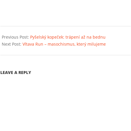
2018-
05-
Previous Post:
Pyšelský kopeček: trápení až na bednu
06
Next Post:
Vltava Run – masochismus, který milujeme
LEAVE A REPLY