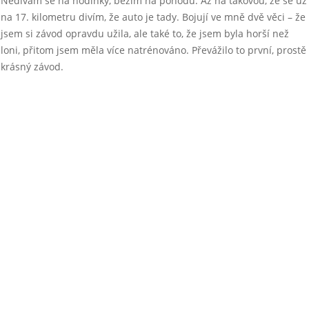
Nedívám se na hodinky, běžím na pohodu. Až na takovou, že se už
na 17. kilometru divím, že auto je tady. Bojují ve mně dvě věci – že
jsem si závod opravdu užila, ale také to, že jsem byla horší než
loni, přitom jsem měla více natrénováno. Převážilo to první, prostě
krásný závod.