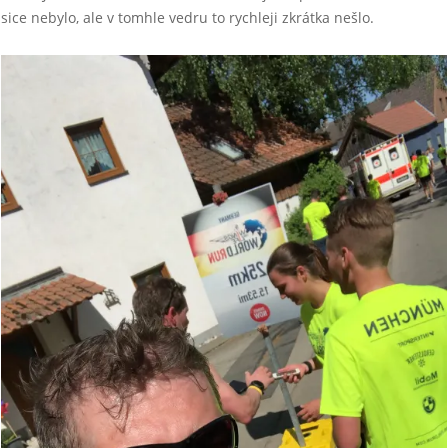
sice nebylo, ale v tomhle vedru to rychleji zkrátka nešlo.