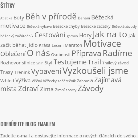
ŠTÍTKY
Běh v přírodě
Běžecká
Boty
Běhání
Atletika
motivace
Běžecké chyby
Běžecké začátky
Běžecká výbava
Běžecké závody
Jak na to
Cestování
Hory
Jak
běžecký začátečník
garmin
Motivace
začít běhat
Jídlo
Krása
Maraton
Léčení
O nás
Radíme
Příprava
Oblečení
Osobnosti
Testujeme
Trail
Rozhovor
silnice
Styl
Trailový závod
Sníh
Vyzkoušeli jsme
Vybavení
Trasy
Trénink
Zajímavá
Výživa
Vzhled
Věčný běžecký začátečník
Zahraničí
Závody
Zdraví
místa
Zima
Zimní sporty
ODEBÍREJTE BLOG EMAILEM
Zadejte e-mail a dostávejte informace o nových článcích do svého