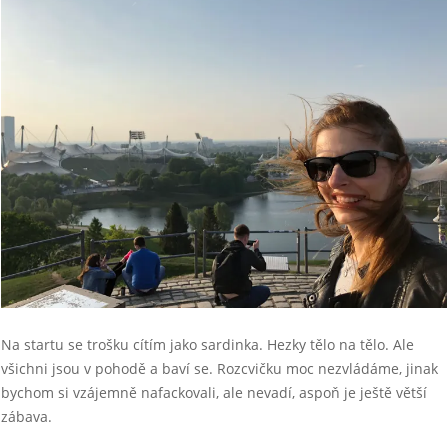
Na startu se trošku cítím jako sardinka. Hezky tělo na tělo. Ale
všichni jsou v pohodě a baví se. Rozcvičku moc nezvládáme, jinak
bychom si vzájemně nafackovali, ale nevadí, aspoň je ještě větší
zábava.