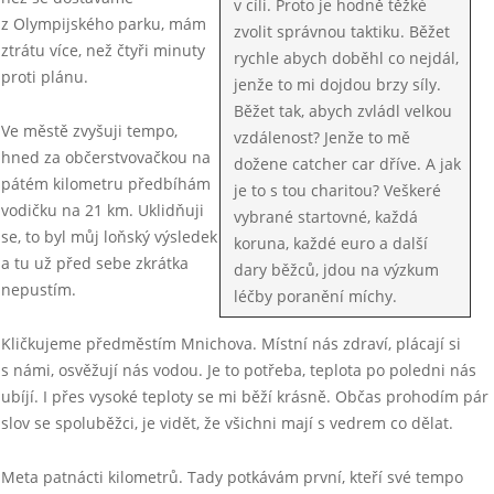
v cíli. Proto je hodně těžké
z Olympijského parku, mám
zvolit správnou taktiku. Běžet
ztrátu více, než čtyři minuty
rychle abych doběhl co nejdál,
proti plánu.
jenže to mi dojdou brzy síly.
Běžet tak, abych zvládl velkou
Ve městě zvyšuji tempo,
vzdálenost? Jenže to mě
hned za občerstvovačkou na
dožene catcher car dříve. A jak
pátém kilometru předbíhám
je to s tou charitou? Veškeré
vodičku na 21 km. Uklidňuji
vybrané startovné, každá
se, to byl můj loňský výsledek
koruna, každé euro a další
a tu už před sebe zkrátka
dary běžců, jdou na výzkum
nepustím.
léčby poranění míchy.
Kličkujeme předměstím Mnichova. Místní nás zdraví, plácají si
s námi, osvěžují nás vodou. Je to potřeba, teplota po poledni nás
ubíjí. I přes vysoké teploty se mi běží krásně. Občas prohodím pár
slov se spoluběžci, je vidět, že všichni mají s vedrem co dělat.
Meta patnácti kilometrů. Tady potkávám první, kteří své tempo