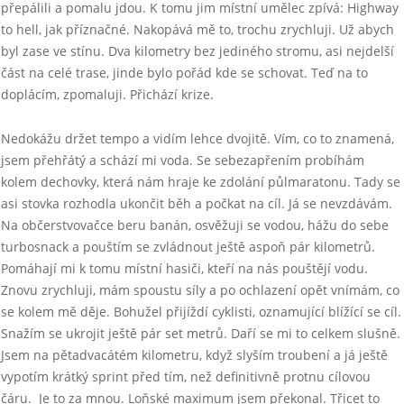
přepálili a pomalu jdou. K tomu jim místní umělec zpívá: Highway
to hell, jak příznačné. Nakopává mě to, trochu zrychluji. Už abych
byl zase ve stínu. Dva kilometry bez jediného stromu, asi nejdelší
část na celé trase, jinde bylo pořád kde se schovat. Teď na to
doplácím, zpomaluji. Přichází krize.
Nedokážu držet tempo a vidím lehce dvojitě. Vím, co to znamená,
jsem přehřátý a schází mi voda. Se sebezapřením probíhám
kolem dechovky, která nám hraje ke zdolání půlmaratonu. Tady se
asi stovka rozhodla ukončit běh a počkat na cíl. Já se nevzdávám.
Na občerstvovačce beru banán, osvěžuji se vodou, hážu do sebe
turbosnack a pouštím se zvládnout ještě aspoň pár kilometrů.
Pomáhají mi k tomu místní hasiči, kteří na nás pouštějí vodu.
Znovu zrychluji, mám spoustu síly a po ochlazení opět vnímám, co
se kolem mě děje. Bohužel přijíždí cyklisti, oznamující blížící se cíl.
Snažím se ukrojit ještě pár set metrů. Daří se mi to celkem slušně.
Jsem na pětadvacátém kilometru, když slyším troubení a já ještě
vypotím krátký sprint před tím, než definitivně protnu cílovou
čáru. Je to za mnou. Loňské maximum jsem překonal. Třicet to