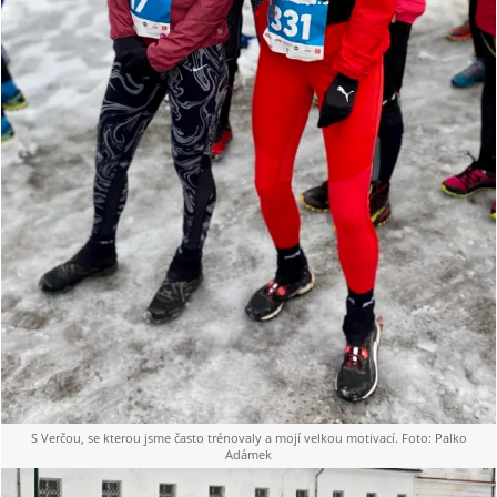
S Verčou, se kterou jsme často trénovaly a mojí velkou motivací. Foto: Palko
Adámek