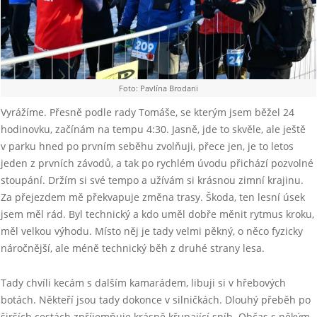
Foto: Pavlína Brodani
Vyrážíme. Přesně podle rady Tomáše, se kterým jsem běžel 24
hodinovku, začínám na tempu 4:30. Jasně, jde to skvěle, ale ještě
v parku hned po prvním seběhu zvolňuji, přece jen, je to letos
jeden z prvních závodů, a tak po rychlém úvodu přichází pozvolné
stoupání. Držím si své tempo a užívám si krásnou zimní krajinu.
Za přejezdem mě překvapuje změna trasy. Škoda, ten lesní úsek
jsem měl rád. Byl technický a kdo uměl dobře měnit rytmus kroku,
měl velkou výhodu. Místo něj je tady velmi pěkný, o něco fyzicky
náročnější, ale méně technický běh z druhé strany lesa.
Tady chvíli kecám s dalším kamarádem, libuji si v hřebových
botách. Někteří jsou tady dokonce v silničkách. Dlouhý přeběh po
širších cestách zpříjemňuje krásně křupající sníh. Občas s někým