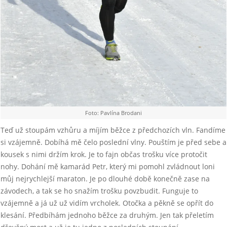
Foto: Pavlína Brodani
Teď už stoupám vzhůru a míjím běžce z předchozích vln. Fandíme
si vzájemně. Dobíhá mě čelo poslední vlny. Pouštím je před sebe a
kousek s nimi držím krok. Je to fajn občas trošku více protočit
nohy. Dohání mě kamarád Petr, který mi pomohl zvládnout loni
můj nejrychlejší maraton. Je po dlouhé době konečně zase na
závodech, a tak se ho snažím trošku povzbudit. Funguje to
vzájemně a já už už vidím vrcholek. Otočka a pěkně se opřít do
klesání. Předbíhám jednoho běžce za druhým. Jen tak přeletím