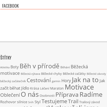
FACEBOOK
ŠTÍTKY
Běh v přírodě
Běžecká
Boty
Běhání
Atletika
motivace
Běžecké chyby
Běžecké začátky
Běžecká výbava
Běžecké závody
Jak na to
Cestování
Hory
Jak
běžecký začátečník
garmin
Motivace
začít běhat
Jídlo
Krása
Maraton
Léčení
O nás
Radíme
Příprava
Oblečení
Osobnosti
Testujeme
Trail
Rozhovor
silnice
Styl
Trailový závod
Sníh