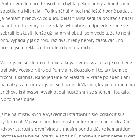
Proto jsem den před závodem chytila pěkné nervy a hned ráno
spustila na Michala: „Tolik sněhu! V noci má ještě hodně padat a
já nemám hřebovky, co budu dělat?“ Míša sedl za počítač a našel
na internetu jedny, co se zdály být dobré a odpoledne jsme se
sebrali je zkusit. Jenže už na první obutí jsem věděla, že to není
ono. Vypadaly jak z roku raz dva, hřeby nebyly zasouvací, no
prostě jsem řekla, že to raději dám bez nich.
Večer jsme se šli proběhnout a když jsem si vzala svoje oblíbené
trailovky Voyage Nitro od Pumy a neklouzalo mi to, tak jsem se
trochu uklidnila. Ráno jedeme do Vlašimi. V Praze po sběhu ani
památky, zato čím víc jsme se blížíme k Vlašimi, krajina připomíná
Sněhové království. Avšak padal hustě sníh se sněhem, foukalo.
No to dnes bude!
Jsme na místě. Rychle vyzvednou startovní číslo, odskočit si a
vystartovat. V páse mám dnes místo hůlek raději i nesmeky. Co
kdyby? Startuji s první vlnou a musím bundu dát ke kamarádům,
protože Míša nikde. Startuje až za půl hodiny a nestihneme si dát