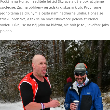
Počkám na Honzu – ředitele Ještěd Skyrace a dále pokračujeme
společně. Začíná oblíbený ještědský diskusní klub. Probíráme
jedno téma za druhým a cesta nám nádherně ubíhá. Honza se
trošku přehřívá, a tak se na občerstvovačce polévá studenou
vodou. Dívají se na něj jako na blázna, ale holt je to „Seveřan“ jako
poleno.