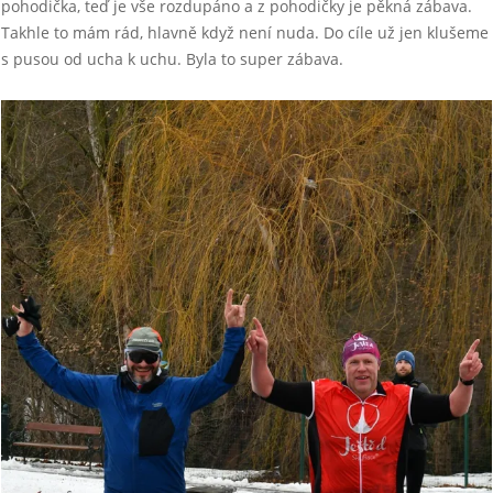
pohodička, teď je vše rozdupáno a z pohodičky je pěkná zábava.
Takhle to mám rád, hlavně když není nuda. Do cíle už jen klušeme
s pusou od ucha k uchu. Byla to super zábava.