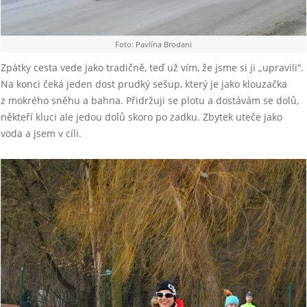
Foto: Pavlína Brodani
Zpátky cesta vede jako tradičně, teď už vím, že jsme si ji „upravili“.
Na konci čeká jeden dost prudký sešup, který je jako klouzačka
z mokrého sněhu a bahna. Přidržuji se plotu a dostávám se dolů,
někteří kluci ale jedou dolů skoro po zadku. Zbytek uteče jako
voda a jsem v cíli.