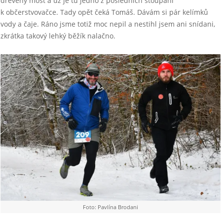
dřevěný most a už je tu jedno z posledních stoupání
k občerstvovačce. Tady opět čeká Tomáš. Dávám si pár kelímků
vody a čaje. Ráno jsme totiž moc nepil a nestihl jsem ani snídani,
zkrátka takový lehký běžík nalačno.
Foto: Pavlína Brodani