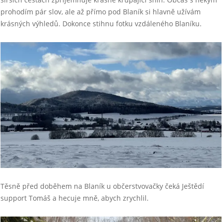
prohodím pár slov, ale až přímo pod Blaník si hlavně užívám
krásných výhledů. Dokonce stihnu fotku vzdáleného Blaníku.
Těsně před doběhem na Blaník u občerstvovačky čeká Ještědí
support Tomáš a hecuje mně, abych zrychlil.