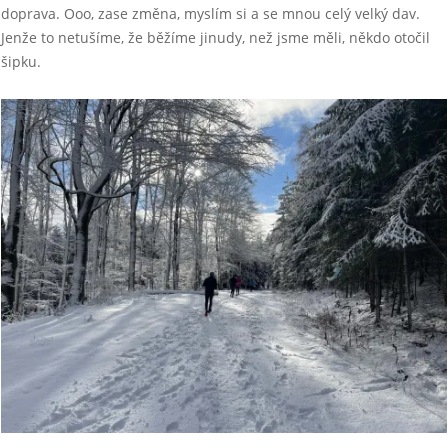
doprava. Ooo, zase změna, myslím si a se mnou celý velký dav.
Jenže to netušíme, že běžíme jinudy, než jsme měli, někdo otočil
šipku.