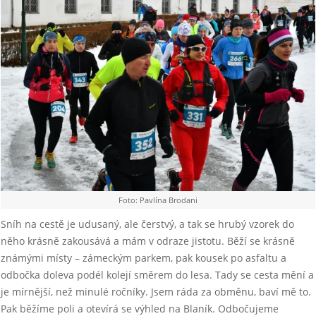
Foto: Pavlína Brodani
Sníh na cestě je udusaný, ale čerstvý, a tak se hrubý vzorek do
něho krásně zakousává a mám v odraze jistotu. Běží se krásně
známými místy – zámeckým parkem, pak kousek po asfaltu a
odbočka doleva podél kolejí směrem do lesa. Tady se cesta mění a
je mírnější, než minulé ročníky. Jsem ráda za obměnu, baví mě to.
Pak běžíme poli a otevírá se výhled na Blaník. Odbočujeme