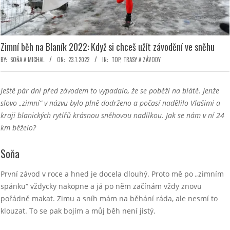
Zimní běh na Blaník 2022: Když si chceš užít závodění ve sněhu
BY:
SOŇA A MICHAL
ON:
23.1.2022
IN:
TOP
,
TRASY A ZÁVODY
Ještě pár dní před závodem to vypadalo, že se poběží na blátě. Jenže
slovo „zimní“ v názvu bylo plně dodrženo a počasí nadělilo Vlašimi a
kraji blanických rytířů krásnou sněhovou nadílkou. Jak se nám v ní 24
km běželo?
Soňa
První závod v roce a hned je docela dlouhý. Proto mě po „zimním
spánku“ vždycky nakopne a já po něm začínám vždy znovu
pořádně makat. Zimu a sníh mám na běhání ráda, ale nesmí to
klouzat. To se pak bojím a můj běh není jistý.