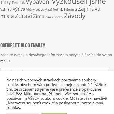
Vyzkoušeli jsme
Vybavení
Trasy
Trénink
Zajímavá
Výživa
Vzhled
Věčný běžecký začátečník
Zahraničí
Závody
Zdraví
místa
Zima
Zimní sporty
ODEBÍREJTE BLOG EMAILEM
Zadejte e-mail a dostávejte informace o nových článcích do svého
mailu.
Emailová
adresa
Na našich webových stránkách používáme soubory
cookie, abychom vám poskytli co nejrelevantnější zážitek
Přihlásit se k odběru
tím, že si zapamatujeme vaše preference a opakované
návštěvy. Kliknutím na „Přijmout vše“ souhlasíte s
používáním VŠECH souborů cookie. Můžete však navštívit
„Nastavení souborů cookie“ a poskytnout kontrolovaný
souhlas.