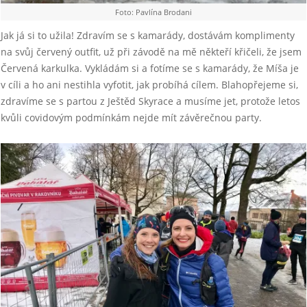
Foto: Pavlína Brodani
Jak já si to užila! Zdravím se s kamarády, dostávám komplimenty
na svůj červený outfit, už při závodě na mě někteří křičeli, že jsem
Červená karkulka. Vykládám si a fotíme se s kamarády, že Míša je
v cíli a ho ani nestihla vyfotit, jak probíhá cílem. Blahopřejeme si,
zdravíme se s partou z Ještěd Skyrace a musíme jet, protože letos
kvůli covidovým podmínkám nejde mít závěrečnou party.