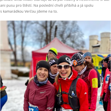
ani pusu pro štěstí. Na poslední chvíli přibíhá a já spolu
s kamarádkou Verčou jdeme na to.