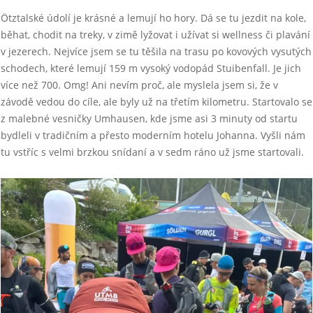
Ötztalské údolí je krásné a lemují ho hory. Dá se tu jezdit na kole,
běhat, chodit na treky, v zimě lyžovat i užívat si wellness či plavání
v jezerech. Nejvíce jsem se tu těšila na trasu po kovových vysutých
schodech, které lemují 159 m vysoký vodopád Stuibenfall. Je jich
více než 700. Omg! Ani nevím proč, ale myslela jsem si, že v
závodě vedou do cíle, ale byly už na třetím kilometru. Startovalo se
z malebné vesničky Umhausen, kde jsme asi 3 minuty od startu
bydleli v tradičním a přesto moderním hotelu Johanna. Vyšli nám
tu vstříc s velmi brzkou snídaní a v sedm ráno už jsme startovali.