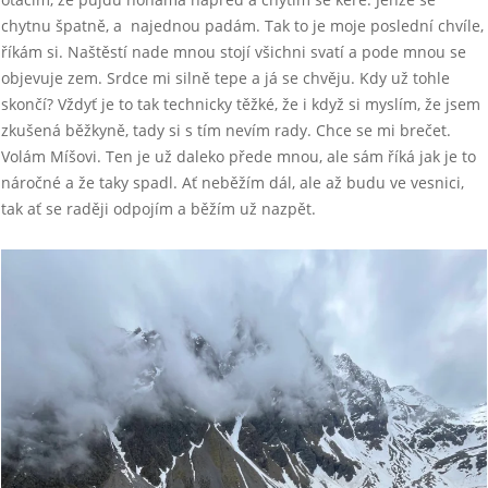
chytnu špatně, a najednou padám. Tak to je moje poslední chvíle,
říkám si. Naštěstí nade mnou stojí všichni svatí a pode mnou se
objevuje zem. Srdce mi silně tepe a já se chvěju. Kdy už tohle
skončí? Vždyť je to tak technicky těžké, že i když si myslím, že jsem
zkušená běžkyně, tady si s tím nevím rady. Chce se mi brečet.
Volám Míšovi. Ten je už daleko přede mnou, ale sám říká jak je to
náročné a že taky spadl. Ať neběžím dál, ale až budu ve vesnici,
tak ať se raději odpojím a běžím už nazpět.