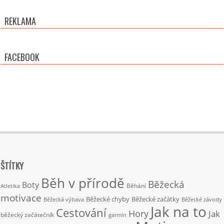
REKLAMA
FACEBOOK
ŠTÍTKY
Běh v přírodě
Běžecká
Boty
Běhání
Atletika
motivace
Běžecké chyby
Běžecké začátky
Běžecká výbava
Běžecké závody
Jak na to
Cestování
Hory
Jak
běžecký začátečník
garmin