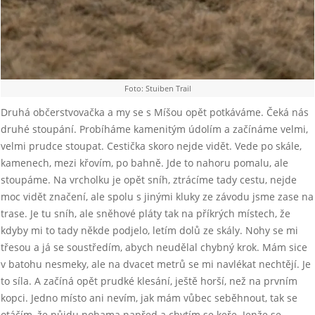
Foto: Stuiben Trail
Druhá občerstvovačka a my se s Míšou opět potkáváme. Čeká nás
druhé stoupání. Probíháme kamenitým údolím a začínáme velmi,
velmi prudce stoupat. Cestička skoro nejde vidět. Vede po skále,
kamenech, mezi křovím, po bahně. Jde to nahoru pomalu, ale
stoupáme. Na vrcholku je opět sníh, ztrácíme tady cestu, nejde
moc vidět značení, ale spolu s jinými kluky ze závodu jsme zase na
trase. Je tu sníh, ale sněhové pláty tak na příkrých místech, že
kdyby mi to tady někde podjelo, letím dolů ze skály. Nohy se mi
třesou a já se soustředím, abych neudělal chybný krok. Mám sice
v batohu nesmeky, ale na dvacet metrů se mi navlékat nechtějí. Je
to síla. A začíná opět prudké klesání, ještě horší, než na prvním
kopci. Jedno místo ani nevím, jak mám vůbec seběhnout, tak se
otáčím, že půjdu nohama napřed a chytím se keře. Jenže se