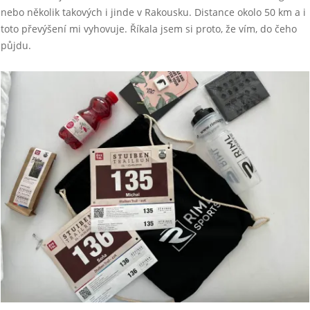
nebo několik takových i jinde v Rakousku. Distance okolo 50 km a i
toto převýšení mi vyhovuje. Říkala jsem si proto, že vím, do čeho
půjdu.