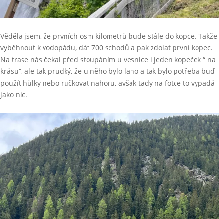
Věděla jsem, že prvních osm kilometrů bude stále do kopce. Takže
vyběhnout k vodopádu, dát 700 schodů a pak zdolat první kopec.
Na trase nás čekal před stoupáním u vesnice i jeden kopeček “ na
krásu“, ale tak prudký, že u něho bylo lano a tak bylo potřeba buď
použít hůlky nebo ručkovat nahoru, avšak tady na fotce to vypadá
jako nic.