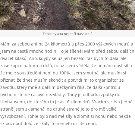
Tohle byla ta nejlehčí trasa dolů
Mám za sebou ani ne 24 kilometrů a přes 2000 výškových metrů a
jsem na cestě mnoho hodin. To je šílené! Mám před sebou dalších
dvacet kiláků. Ano, kdyby se už jen běželo, tak bych to dala, ale
zase kopce nahoru a dolů, to už jsem věděla, že nemám dost sil a
že moje soustředění není na 100%. Jsem smutná, ale musím si
přiznat, že dnes musím skončit a potvrdí mi to organizátor ze
závodu, který mně a dalším běžkyním říká, že další kontrolu
bychom stejně časově nezvládly. Tady je odbočka zpátky do
Umhausenu, do kterého to je asi 6 kilometrů. Vracím se. Na jedné
straně jsem zklamaná, na druhé straně je to pro mě velké
vysvobození. Tohle bylo nad mé síly a zlomit si nohu nebo někde
sklouznout dolů ze skály, to nemělo určitě cenu.