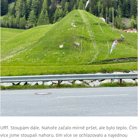
Ufff. Stoupám dále. Nahoře začalo mírně pršet, ale bylo teplo. Čím
více jsme stoupali nahoru, tím více se ochlazovalo a najednou