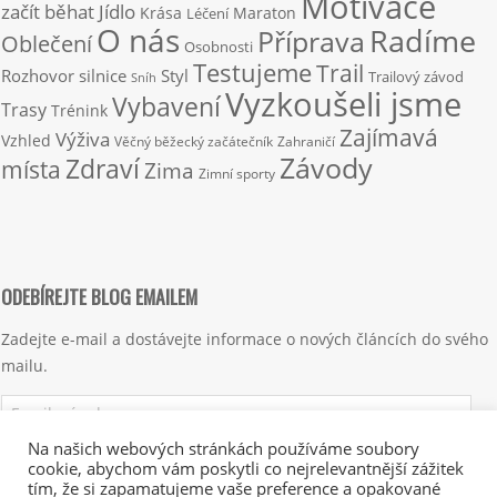
Motivace
začít běhat
Jídlo
Krása
Maraton
Léčení
O nás
Radíme
Příprava
Oblečení
Osobnosti
Testujeme
Trail
Rozhovor
silnice
Styl
Trailový závod
Sníh
Vyzkoušeli jsme
Vybavení
Trasy
Trénink
Zajímavá
Výživa
Vzhled
Věčný běžecký začátečník
Zahraničí
Závody
Zdraví
místa
Zima
Zimní sporty
ODEBÍREJTE BLOG EMAILEM
Zadejte e-mail a dostávejte informace o nových článcích do svého
mailu.
Emailová
adresa
Na našich webových stránkách používáme soubory
cookie, abychom vám poskytli co nejrelevantnější zážitek
Přihlásit se k odběru
tím, že si zapamatujeme vaše preference a opakované