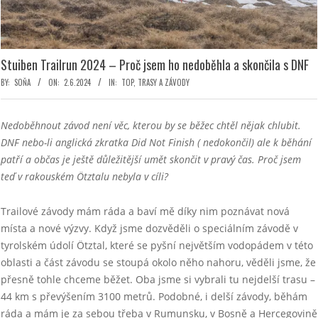
Stuiben Trailrun 2024 – Proč jsem ho nedoběhla a skončila s DNF
BY:
SOŇA
ON:
2.6.2024
IN:
TOP
,
TRASY A ZÁVODY
Nedoběhnout závod není věc, kterou by se běžec chtěl nějak chlubit.
DNF nebo-li anglická zkratka Did Not Finish ( nedokončil) ale k běhání
patří a občas je ještě důležitější umět skončit v pravý čas. Proč jsem
teď v rakouském Ötztalu nebyla v cíli?
Trailové závody mám ráda a baví mě díky nim poznávat nová
místa a nové výzvy. Když jsme dozvěděli o speciálním závodě v
tyrolském údolí Ötztal, které se pyšní největším vodopádem v této
oblasti a část závodu se stoupá okolo něho nahoru, věděli jsme, že
přesně tohle chceme běžet. Oba jsme si vybrali tu nejdelší trasu –
44 km s převýšením 3100 metrů. Podobné, i delší závody, běhám
ráda a mám je za sebou třeba v Rumunsku, v Bosně a Hercegovině