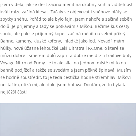
jsem viděla, jak se déšť začíná měnit na drobný sníh a viditelnost
kvůli mlze začíná klesat. Začaly se objevovat i sněhové pláty se
zbytky sněhu. Pořád to ale bylo fajn. Jsem nahoře a začíná seběh
dolů. Je příjemný a tady se potkávám s Míšou. Běžíme kus cesty
spolu, ale pak se příjemný kopec začíná měnit na velmi příkrý.
Bahno, kameny, kluzké kořeny, hladké jako led. Nevadí, mám
hůlky, nové úžasné lehoučké Leki Ultratrail FX.One, o které se
můžu dobře i směrem dolů zapřít a dobře mě drží i trailové boty
Voyage Nitro od Pumy. Je to ale síla, na jednom místě mi to na
bahně podjíždí a takže se zvedám a jsem pěkně špinavá. Musím
se hodně soustředit, to je teda cestička hodně střemhlav. Míšovi
nestačím, utíká mi, ale dole jsem hotová. Doufám, že to byla ta
nejtěžší část!