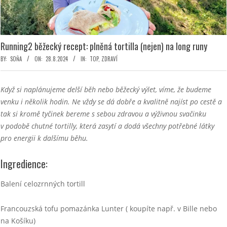
Running2 běžecký recept: plněná tortilla (nejen) na long runy
BY:
SOŇA
ON:
28.8.2024
IN:
TOP
,
ZDRAVÍ
Když si naplánujeme delší běh nebo běžecký výlet, víme, že budeme
venku i několik hodin. Ne vždy se dá dobře a kvalitně najíst po cestě a
tak si kromě tyčinek bereme s sebou zdravou a výživnou svačinku
v podobě chutné tortilly, která zasytí a dodá všechny potřebné látky
pro energii k dalšímu běhu.
Ingredience:
Balení celozrnných tortill
Francouzská tofu pomazánka Lunter ( koupíte např. v Bille nebo
na Košíku)