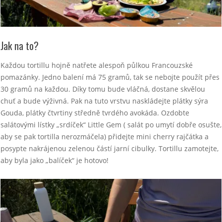
Jak na to?
Každou tortillu hojně natřete alespoň půlkou Francouzské
pomazánky. Jedno balení má 75 gramů, tak se nebojte použít přes
30 gramů na každou. Díky tomu bude vláčná, dostane skvělou
chuť a bude výživná. Pak na tuto vrstvu naskládejte plátky sýra
Gouda, plátky čtvrtiny středně tvrdého avokáda. Ozdobte
salátovými lístky „srdíček“ Little Gem ( salát po umytí dobře osušte,
aby se pak tortilla nerozmáčela) přidejte mini cherry rajčátka a
posypte nakrájenou zelenou částí jarní cibulky. Tortillu zamotejte,
aby byla jako „balíček“ je hotovo!