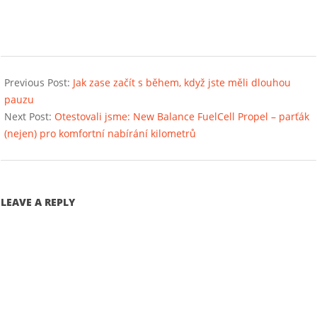
2024-
08-
Previous Post:
Jak zase začít s během, když jste měli dlouhou
28
pauzu
Next Post:
Otestovali jsme: New Balance FuelCell Propel – parťák
(nejen) pro komfortní nabírání kilometrů
LEAVE A REPLY