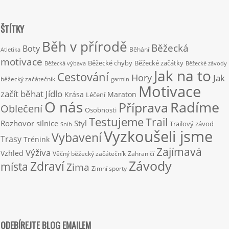
ŠTÍTKY
Běh v přírodě
Běžecká
Boty
Běhání
Atletika
motivace
Běžecké chyby
Běžecké začátky
Běžecká výbava
Běžecké závody
Jak na to
Cestování
Hory
Jak
běžecký začátečník
garmin
Motivace
začít běhat
Jídlo
Krása
Maraton
Léčení
O nás
Radíme
Příprava
Oblečení
Osobnosti
Testujeme
Trail
Rozhovor
silnice
Styl
Trailový závod
Sníh
Vyzkoušeli jsme
Vybavení
Trasy
Trénink
Zajímavá
Výživa
Vzhled
Věčný běžecký začátečník
Zahraničí
Závody
Zdraví
místa
Zima
Zimní sporty
ODEBÍREJTE BLOG EMAILEM