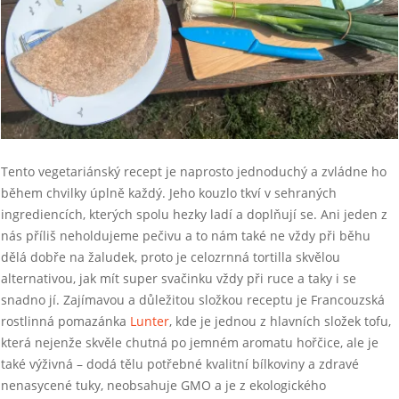
Tento vegetariánský recept je naprosto jednoduchý a zvládne ho
během chvilky úplně každý. Jeho kouzlo tkví v sehraných
ingrediencích, kterých spolu hezky ladí a doplňují se. Ani jeden z
nás příliš neholdujeme pečivu a to nám také ne vždy při běhu
dělá dobře na žaludek, proto je celozrnná tortilla skvělou
alternativou, jak mít super svačinku vždy při ruce a taky i se
snadno jí. Zajímavou a důležitou složkou receptu je Francouzská
rostlinná pomazánka
Lunter
, kde je jednou z hlavních složek tofu,
která nejenže skvěle chutná po jemném aromatu hořčice, ale je
také výživná – dodá tělu potřebné kvalitní bílkoviny a zdravé
nenasycené tuky, neobsahuje GMO a je z ekologického