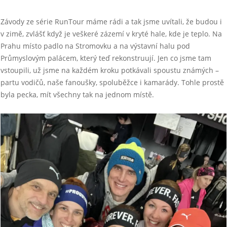
Závody ze série RunTour máme rádi a tak jsme uvítali, že budou i
v zimě, zvlášť když je veškeré zázemí v kryté hale, kde je teplo. Na
Prahu místo padlo na Stromovku a na výstavní halu pod
Průmyslovým palácem, který teď rekonstruují. Jen co jsme tam
vstoupili, už jsme na každém kroku potkávali spoustu známých –
partu vodičů, naše fanoušky, spoluběžce i kamarády. Tohle prostě
byla pecka, mít všechny tak na jednom místě.