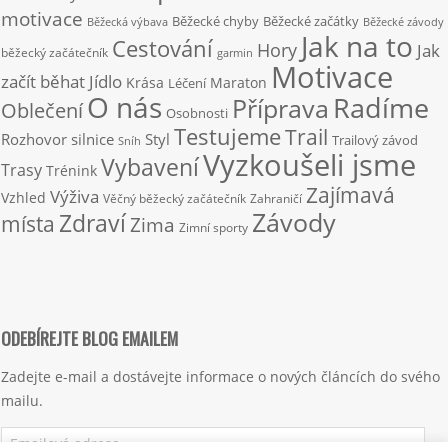
motivace
Běžecké chyby
Běžecké začátky
Běžecká výbava
Běžecké závody
Jak na to
Cestování
Hory
Jak
běžecký začátečník
garmin
Motivace
začít běhat
Jídlo
Krása
Maraton
Léčení
O nás
Radíme
Příprava
Oblečení
Osobnosti
Testujeme
Trail
Rozhovor
silnice
Styl
Trailový závod
Sníh
Vyzkoušeli jsme
Vybavení
Trasy
Trénink
Zajímavá
Výživa
Vzhled
Věčný běžecký začátečník
Zahraničí
Závody
Zdraví
místa
Zima
Zimní sporty
ODEBÍREJTE BLOG EMAILEM
Zadejte e-mail a dostávejte informace o nových článcích do svého
mailu.
Emailová