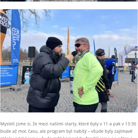
Mysleli jsme si, že mezi našimi starty, které byly v 11 a pak v 13:30
bude až moc času, ale program byl nabitý – všude byly zajímavé