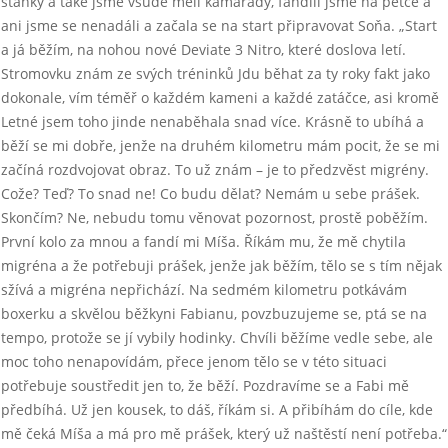
stánky a také jsme všude měli kamarády, fandili jsme na pětce a
ani jsme se nenadáli a začala se na start připravovat Soňa. „Start
a já běžím, na nohou nové Deviate 3 Nitro, které doslova letí.
Stromovku znám ze svých tréninků Jdu běhat za ty roky fakt jako
dokonale, vím téměř o každém kameni a každé zatáčce, asi kromě
Letné jsem toho jinde nenaběhala snad více. Krásně to ubíhá a
běží se mi dobře, jenže na druhém kilometru mám pocit, že se mi
začíná rozdvojovat obraz. To už znám – je to předzvěst migrény.
Cože? Teď? To snad ne! Co budu dělat? Nemám u sebe prášek.
Skončím? Ne, nebudu tomu věnovat pozornost, prostě poběžím.
První kolo za mnou a fandí mi Míša. Říkám mu, že mě chytila
migréna a že potřebuji prášek, jenže jak běžím, tělo se s tím nějak
sžívá a migréna nepřichází. Na sedmém kilometru potkávám
boxerku a skvělou běžkyni Fabianu, povzbuzujeme se, ptá se na
tempo, protože se jí vybily hodinky. Chvíli běžíme vedle sebe, ale
moc toho nenapovídám, přece jenom tělo se v této situaci
potřebuje soustředit jen to, že běží. Pozdravíme se a Fabi mě
předbíhá. Už jen kousek, to dáš, říkám si. A přibíhám do cíle, kde
mě čeká Míša a má pro mě prášek, který už naštěstí není potřeba.“