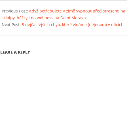
2025-
02-
Previous Post:
Když potřebujete v zimě vypnout před stresem: na
09
skialpy, běžky i na wellness na Dolní Moravu
Next Post:
5 nejčastějších chyb, které vídáme (nejenom) v ulicích
LEAVE A REPLY