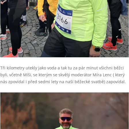
Tři kilometry utekly jako voda a tak tu za pár minut všichni běžci
byli, včetně Míši, se kterým se skvělý moderátor Míra Lenc ( který
nás zpovídal i před sedmi lety na naší běžecké svatbě) zapovídal.