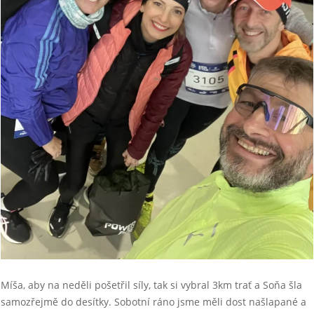
Míša, aby na neděli pošetřil síly, tak si vybral 3km trať a Soňa šla
samozřejmě do desítky. Sobotní ráno jsme měli dost našlapané a