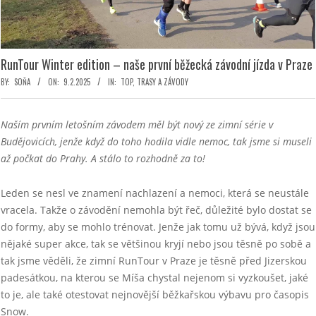
RunTour Winter edition – naše první běžecká závodní jízda v Praze
BY:
SOŇA
ON:
9.2.2025
IN:
TOP
,
TRASY A ZÁVODY
Naším prvním letošním závodem měl být nový ze zimní série v
Budějovicích, jenže když do toho hodila vidle nemoc, tak jsme si museli
až počkat do Prahy. A stálo to rozhodně za to!
Leden se nesl ve znamení nachlazení a nemoci, která se neustále
vracela. Takže o závodění nemohla být řeč, důležité bylo dostat se
do formy, aby se mohlo trénovat. Jenže jak tomu už bývá, když jsou
nějaké super akce, tak se většinou kryjí nebo jsou těsně po sobě a
tak jsme věděli, že zimní RunTour v Praze je těsně před Jizerskou
padesátkou, na kterou se Míša chystal nejenom si vyzkoušet, jaké
to je, ale také otestovat nejnovější běžkařskou výbavu pro časopis
Snow.