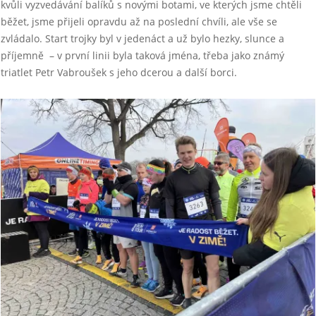
kvůli vyzvedávání balíků s novými botami, ve kterých jsme chtěli
běžet, jsme přijeli opravdu až na poslední chvíli, ale vše se
zvládalo. Start trojky byl v jedenáct a už bylo hezky, slunce a
příjemně – v první linii byla taková jména, třeba jako známý
triatlet Petr Vabroušek s jeho dcerou a další borci.