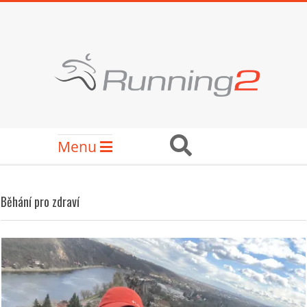
Skip
to
content
RUNNING2
Secondary
Search
Menu
Navigation
Menu
Běhání pro zdraví