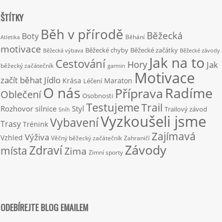
ŠTÍTKY
Běh v přírodě
Běžecká
Boty
Běhání
Atletika
motivace
Běžecké chyby
Běžecké začátky
Běžecká výbava
Běžecké závody
Jak na to
Cestování
Hory
Jak
běžecký začátečník
garmin
Motivace
začít běhat
Jídlo
Krása
Maraton
Léčení
O nás
Radíme
Příprava
Oblečení
Osobnosti
Testujeme
Trail
Rozhovor
silnice
Styl
Trailový závod
Sníh
Vyzkoušeli jsme
Vybavení
Trasy
Trénink
Zajímavá
Výživa
Vzhled
Věčný běžecký začátečník
Zahraničí
Závody
Zdraví
místa
Zima
Zimní sporty
ODEBÍREJTE BLOG EMAILEM