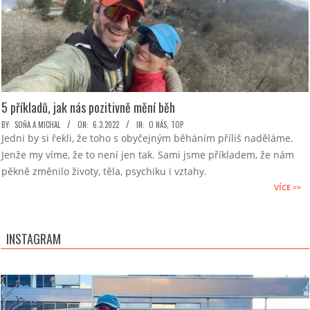
5 příkladů, jak nás pozitivně mění běh
2022-
BY:
SOŇA A MICHAL
ON:
6.3.2022
IN:
O NÁS
,
TOP
Jedni by si řekli, že toho s obyčejným běháním příliš naděláme.
03-
Jenže my víme, že to není jen tak. Sami jsme příkladem, že nám
06
pěkně změnilo životy, těla, psychiku i vztahy.
VÍCE >>
INSTAGRAM