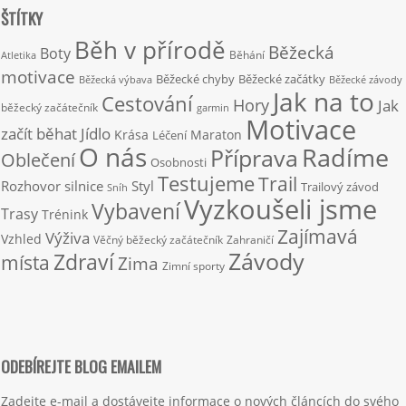
ŠTÍTKY
Běh v přírodě
Běžecká
Boty
Běhání
Atletika
motivace
Běžecké chyby
Běžecké začátky
Běžecká výbava
Běžecké závody
Jak na to
Cestování
Hory
Jak
běžecký začátečník
garmin
Motivace
začít běhat
Jídlo
Krása
Maraton
Léčení
O nás
Radíme
Příprava
Oblečení
Osobnosti
Testujeme
Trail
Rozhovor
silnice
Styl
Trailový závod
Sníh
Vyzkoušeli jsme
Vybavení
Trasy
Trénink
Zajímavá
Výživa
Vzhled
Věčný běžecký začátečník
Zahraničí
Závody
Zdraví
místa
Zima
Zimní sporty
ODEBÍREJTE BLOG EMAILEM
Zadejte e-mail a dostávejte informace o nových článcích do svého