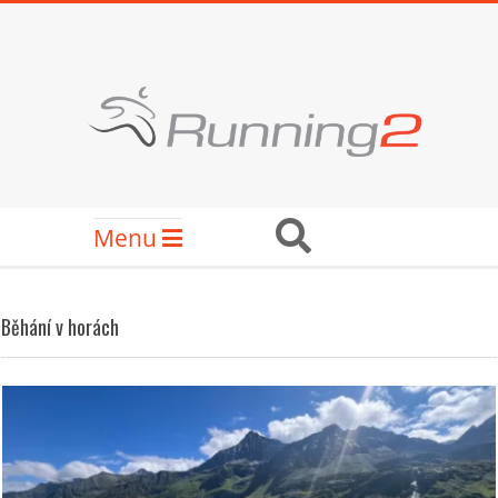
Skip
to
content
RUNNING2
Secondary
Search
Menu
Navigation
Menu
Běhání v horách