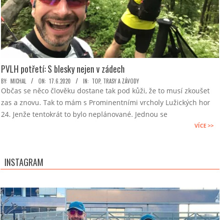
PVLH potřetí: S blesky nejen v zádech
2020-
BY:
MICHAL
ON:
17.6.2020
IN:
TOP
,
TRASY A ZÁVODY
Občas se něco člověku dostane tak pod kůži, že to musí zkoušet
06-
zas a znovu. Tak to mám s Prominentními vrcholy Lužických hor
17
24. Jenže tentokrát to bylo neplánované. Jednou se
VÍCE >>
INSTAGRAM