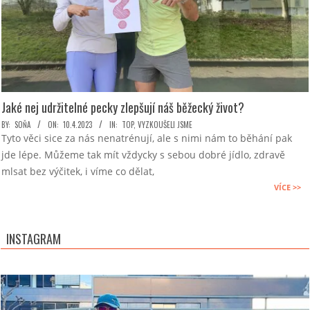
Jaké nej udržitelné pecky zlepšují náš běžecký život?
2023-
BY:
SOŇA
ON:
10.4.2023
IN:
TOP
,
VYZKOUŠELI JSME
Tyto věci sice za nás nenatrénují, ale s nimi nám to běhání pak
04-
jde lépe. Můžeme tak mít vždycky s sebou dobré jídlo, zdravě
10
mlsat bez výčitek, i víme co dělat,
VÍCE >>
INSTAGRAM