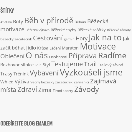
ŠTÍTKY
Běh v přírodě
Běžecká
Boty
Běhání
Atletika
motivace
Běžecké chyby
Běžecké začátky
Běžecká výbava
Běžecké závody
Jak na to
Cestování
Hory
Jak
běžecký začátečník
garmin
Motivace
začít běhat
Jídlo
Krása
Maraton
Léčení
O nás
Radíme
Příprava
Oblečení
Osobnosti
Testujeme
Trail
Rozhovor
silnice
Styl
Trailový závod
Sníh
Vyzkoušeli jsme
Vybavení
Trasy
Trénink
Zajímavá
Výživa
Vzhled
Věčný běžecký začátečník
Zahraničí
Závody
Zdraví
místa
Zima
Zimní sporty
ODEBÍREJTE BLOG EMAILEM