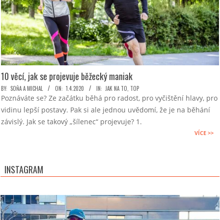
10 věcí, jak se projevuje běžecký maniak
2020-
BY:
SOŇA A MICHAL
ON:
1.4.2020
IN:
JAK NA TO
,
TOP
Poznáváte se? Ze začátku běhá pro radost, pro vyčištění hlavy, pro
04-
vidinu lepší postavy. Pak si ale jednou uvědomí, že je na běhání
01
závislý. Jak se takový „šílenec“ projevuje? 1.
VÍCE >>
INSTAGRAM