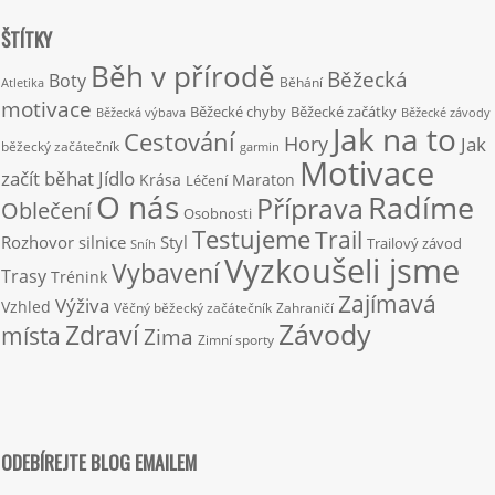
ŠTÍTKY
Běh v přírodě
Běžecká
Boty
Běhání
Atletika
motivace
Běžecké chyby
Běžecké začátky
Běžecká výbava
Běžecké závody
Jak na to
Cestování
Hory
Jak
běžecký začátečník
garmin
Motivace
začít běhat
Jídlo
Krása
Maraton
Léčení
O nás
Radíme
Příprava
Oblečení
Osobnosti
Testujeme
Trail
Rozhovor
silnice
Styl
Trailový závod
Sníh
Vyzkoušeli jsme
Vybavení
Trasy
Trénink
Zajímavá
Výživa
Vzhled
Věčný běžecký začátečník
Zahraničí
Závody
Zdraví
místa
Zima
Zimní sporty
ODEBÍREJTE BLOG EMAILEM