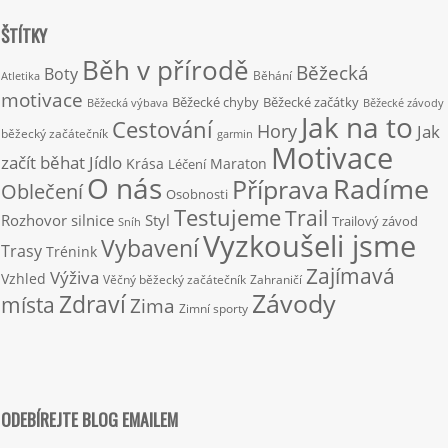
ŠTÍTKY
Běh v přírodě
Běžecká
Boty
Běhání
Atletika
motivace
Běžecké chyby
Běžecké začátky
Běžecká výbava
Běžecké závody
Jak na to
Cestování
Hory
Jak
běžecký začátečník
garmin
Motivace
začít běhat
Jídlo
Krása
Maraton
Léčení
O nás
Radíme
Příprava
Oblečení
Osobnosti
Testujeme
Trail
Rozhovor
silnice
Styl
Trailový závod
Sníh
Vyzkoušeli jsme
Vybavení
Trasy
Trénink
Zajímavá
Výživa
Vzhled
Věčný běžecký začátečník
Zahraničí
Závody
Zdraví
místa
Zima
Zimní sporty
ODEBÍREJTE BLOG EMAILEM