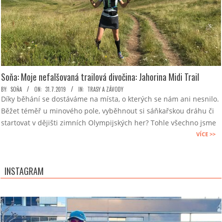
Soňa: Moje nefalšovaná trailová divočina: Jahorina Midi Trail
2019-
BY:
SOŇA
ON:
31.7.2019
IN:
TRASY A ZÁVODY
Díky běhání se dostáváme na místa, o kterých se nám ani nesnilo.
07-
Běžet téměř u minového pole, vyběhnout si sáňkařskou dráhu či
31
startovat v dějišti zimních Olympijských her? Tohle všechno jsme
VÍCE >>
INSTAGRAM