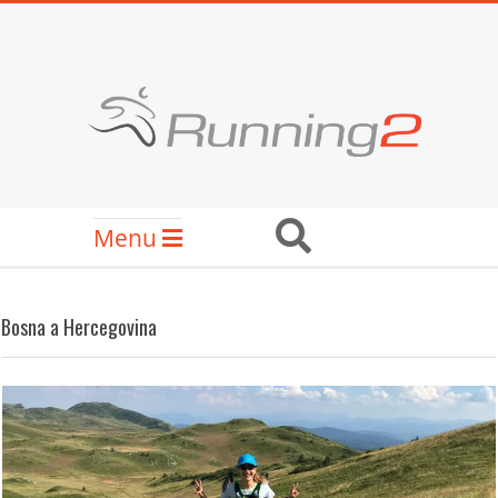
Skip
to
content
RUNNING2
Secondary
Search
Menu
Navigation
Menu
Bosna a Hercegovina