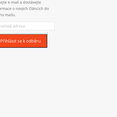
ejte e-mail a dostávejte
ormace o nových článcích do
ho mailu.
ilová
esa
Přihlásit se k odběru