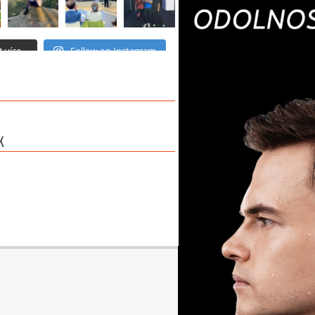
 více...
Follow on Instagram
K