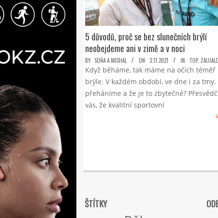
5 důvodů, proč se bez slunečních brýlí
neobejdeme ani v zimě a v noci
2021-
BY:
SOŇA A MICHAL
ON:
3.11.2021
IN:
TOP
,
ZAUJAL
Když běháme, tak máme na očích téměř
11-
brýle. V každém období, ve dne i za tmy. 
03
přeháníme a že je to zbytečné? Přesvěd
vás, že kvalitní sportovní
ŠTÍTKY
ODE