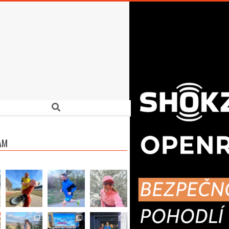
Search
AM