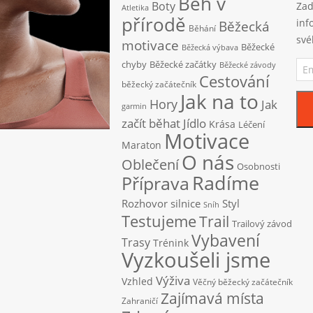
Běh v
Boty
Zad
Atletika
přírodě
inf
Běžecká
Běhání
své
motivace
Běžecké
Běžecká výbava
Ema
chyby
Běžecké začátky
Běžecké závody
adr
Cestování
běžecký začátečník
Jak na to
Hory
Jak
garmin
začít běhat
Jídlo
Krása
Léčení
Motivace
Maraton
O nás
Oblečení
Osobnosti
Radíme
Příprava
Rozhovor
silnice
Styl
Sníh
Testujeme
Trail
Trailový závod
Vybavení
Trasy
Trénink
Vyzkoušeli jsme
Výživa
Vzhled
Věčný běžecký začátečník
Zajímavá místa
Zahraničí