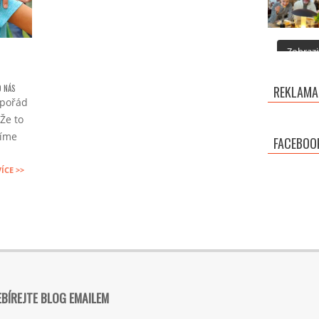
Zobrazit
O NÁS
REKLAMA
 pořád
Že to
číme
FACEBOO
VÍCE >>
BÍREJTE BLOG EMAILEM